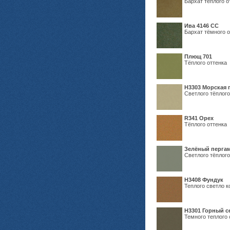
Бархат тёплого о
Ива 4146 СС
Бархат тёмного о
Плющ 701
Тёплого оттенка
H3303 Морская 
Светлого тёплого
R341 Орех
Тёплого оттенка
Зелёный пергам
Светлого тёплого
Н3408 Фундук
Теплого светло к
Н3301 Горный 
Темного теплого 