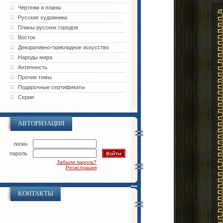
Чертежи и планы
Русские художники
Планы русских городов
Восток
Декоративно-прикладное искусство
Народы мира
Античность
Прочие темы
Подарочные сертификаты
Серии
АВТОРИЗАЦИЯ
логин
пароль
Забыли пароль?
Регистрация
КОНТАКТЫ