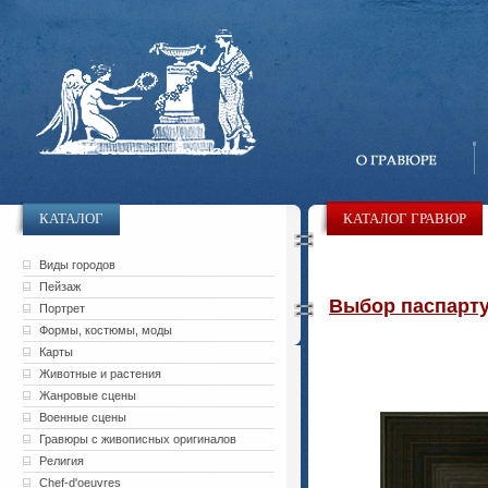
КАТАЛОГ
КАТАЛОГ ГРАВЮР
Виды городов
Пейзаж
Выбор паспарту 
Портрет
Формы, костюмы, моды
Карты
Животные и растения
Жанровые сцены
Военные сцены
Гравюры с живописных оригиналов
Религия
Chef-d'oeuvres