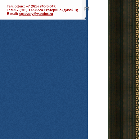
Тел. офис: +7 (925) 740-3-047;
Тел.:+7 (916) 172-8224 Екатерина (дизайн);
E-mail:
sgravury@yandex.ru