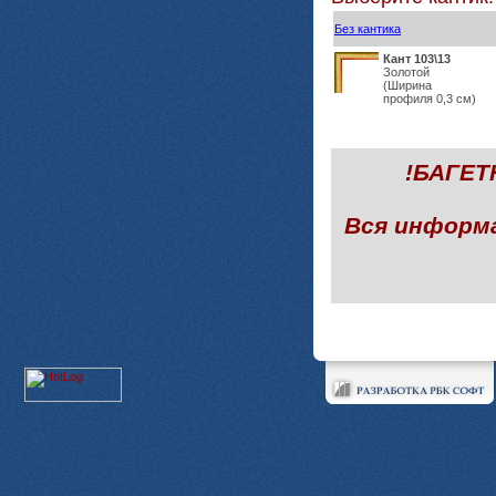
Без кантика
Кант 103\13
Золотой
(Ширина
профиля 0,3 см)
!БАГЕ
Вся информ