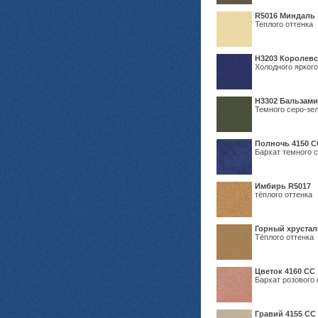
R5016 Миндаль
Теплого оттенка
Н3203 Королевс
Холодного яркого
Н3302 Бальзам
Темного серо-зел
Полночь 4150 С
Бархат темного с
Имбирь R5017
тёплого оттенка
Горный хрустал
Тёплого оттенка
Цветок 4160 СС
Бархат розового 
Гравий 4155 СС