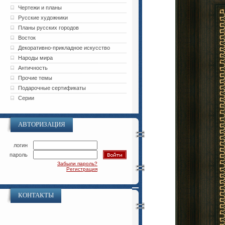
Чертежи и планы
Русские художники
Планы русских городов
Восток
Декоративно-прикладное искусство
Народы мира
Античность
Прочие темы
Подарочные сертификаты
Серии
АВТОРИЗАЦИЯ
логин
пароль
Забыли пароль?
Регистрация
КОНТАКТЫ