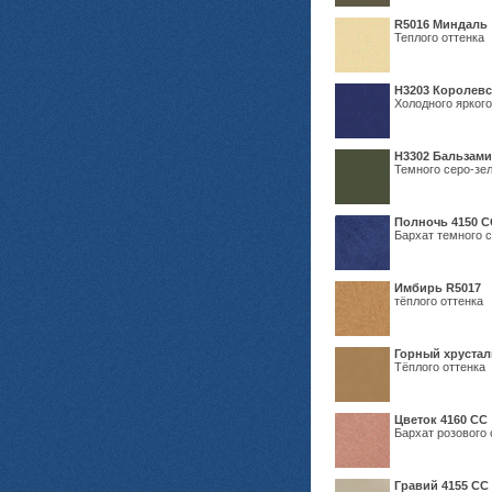
R5016 Миндаль
Теплого оттенка
Н3203 Королевс
Холодного яркого
Н3302 Бальзам
Темного серо-зел
Полночь 4150 С
Бархат темного с
Имбирь R5017
тёплого оттенка
Горный хрустал
Тёплого оттенка
Цветок 4160 СС
Бархат розового 
Гравий 4155 СС