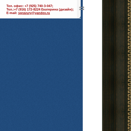
Тел. офис: +7 (925) 740-3-047;
Тел.:+7 (916) 172-8224 Екатерина (дизайн);
E-mail:
sgravury@yandex.ru