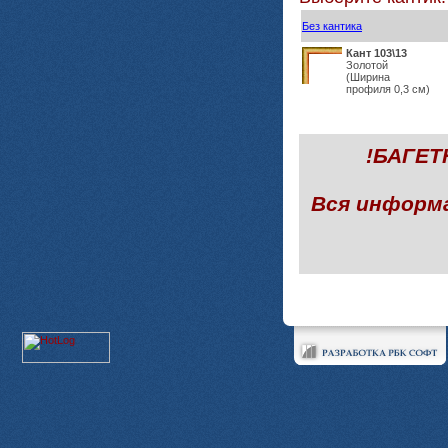
Без кантика
Кант 103\13
Золотой
(Ширина
профиля 0,3 см)
!БАГЕ
Вся информ