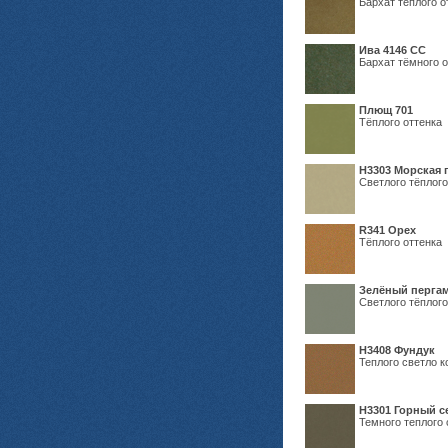
Бархат тёплого о
Ива 4146 СС
Бархат тёмного о
Плющ 701
Тёплого оттенка
H3303 Морская 
Светлого тёплого
R341 Орех
Тёплого оттенка
Зелёный пергам
Светлого тёплого
Н3408 Фундук
Теплого светло к
Н3301 Горный 
Темного теплого 