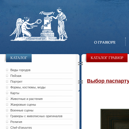
КАТАЛОГ
КАТАЛОГ ГРАВЮР
Виды городов
Пейзаж
Выбор паспарту 
Портрет
Формы, костюмы, моды
Карты
Животные и растения
Жанровые сцены
Военные сцены
Гравюры с живописных оригиналов
Религия
Chef-d'oeuvres