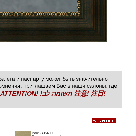
агета и паспарту может быть значительно
сомнения, приглашаем Вас в наши салоны, где
N! !תשומת לב 注意! 注目!
Рожь 4156 СС