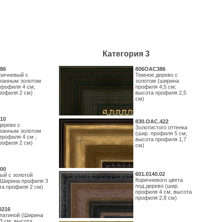
Категория 3
86
806OAC386
ричневый с
Темное дерево с
ванным золотом
золотом (ширина
профиля 4 см;
профиля 4,5 см;
рофиля 2 см)
высота профиля 2,5
см)
10
830.ОАС.422
дерево с
Золотистого оттенка
ванным золотом
(шир. профиля 5 см;
профиля 4 см ;
высота профиля 1,7
рофиля 2 см)
см)
00
601.0140.02
ый с золотой
Коричневого цвета
(Ширина профиля 3
под дерево (шир.
та профиля 2 см)
профиля 4 см; высота
профиля 2,8 см)
0216
 патиной (Ширина
3 см; высота