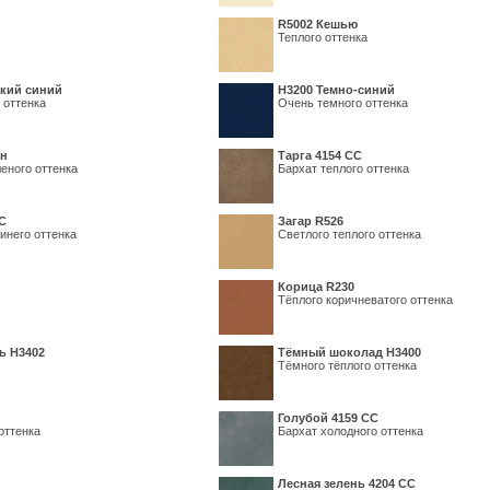
R5002 Кешью
Теплого оттенка
кий синий
Н3200 Темно-синий
 оттенка
Очень темного оттенка
ин
Тарга 4154 СС
еного оттенка
Бархат теплого оттенка
С
Загар R526
инего оттенка
Светлого теплого оттенка
Корица R230
Тёплого коричневатого оттенка
ь H3402
Тёмный шоколад H3400
Тёмного тёплого оттенка
Голубой 4159 СС
оттенка
Бархат холодного оттенка
Лесная зелень 4204 СС