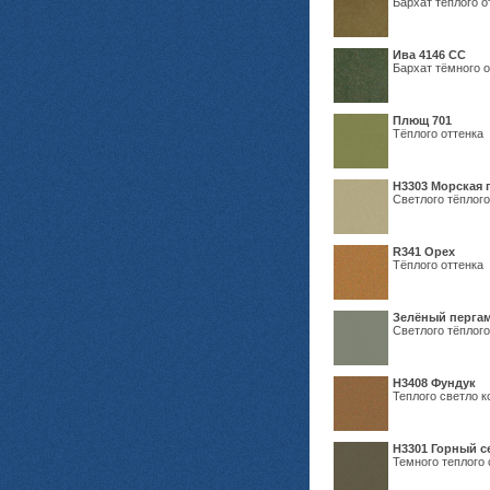
Бархат тёплого о
Ива 4146 СС
Бархат тёмного о
Плющ 701
Тёплого оттенка
H3303 Морская 
Светлого тёплого
R341 Орех
Тёплого оттенка
Зелёный пергам
Светлого тёплого
Н3408 Фундук
Теплого светло к
Н3301 Горный 
Темного теплого 