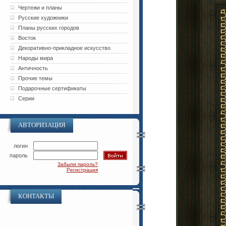
Чертежи и планы
Русские художники
Планы русских городов
Восток
Декоративно-прикладное искусство
Народы мира
Античность
Прочие темы
Подарочные сертификаты
Серии
АВТОРИЗАЦИЯ
логин
пароль
Забыли пароль?
Регистрация
КОНТАКТЫ