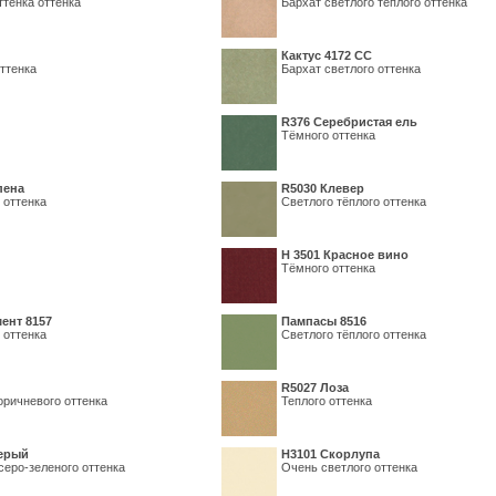
ттенка оттенка
Бархат светлого тёплого оттенка
Кактус 4172 СС
ттенка
Бархат светлого оттенка
R376 Серебристая ель
Тёмного оттенка
пена
R5030 Клевер
 оттенка
Светлого тёплого оттенка
Н 3501 Красное вино
Тёмного оттенка
ент 8157
Пампасы 8516
 оттенка
Светлого тёплого оттенка
R5027 Лоза
оричневого оттенка
Теплого оттенка
серый
Н3101 Скорлупа
серо-зеленого оттенка
Очень светлого оттенка