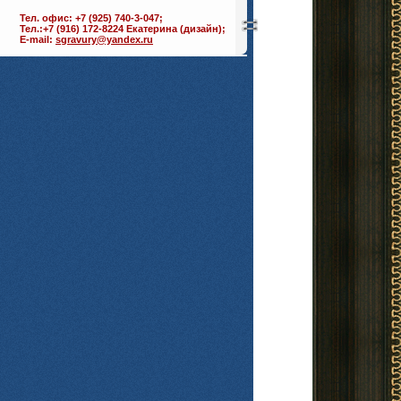
Тел. офис: +7 (925) 740-3-047;
Тел.:+7 (916) 172-8224 Екатерина (дизайн);
E-mail:
sgravury@yandex.ru