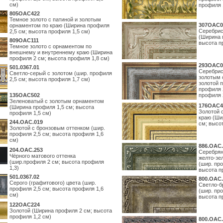
см)
профиля 
805OAC422
Темное золото с патиной и золотым
307OAC0
орнаментом по краю (Ширина профиля
Серебрис
2,5 см; высота профиля 1,5 см)
(Ширина 
809OAC111
высота п
Темное золото с орнаментом по
внешнему и внутреннему краю (Ширина
профиля 2 см; высота профиля 1,8 см)
293OAC0
501.0367.01
Серебрис
Светло-серый с золотом (шир. профиля
золотым 
2,5 см; высота профиля 1,7 см)
золотой 
профиля 
135OAC502
профиля 
Зеленоватый с золотым орнаментом
176OAC4
(Ширина профиля 1,5 см; высота
Золотой 
профиля 1,5 см)
краю (Ши
244.ОАС.019
см; высо
Золотой с бронзовым оттенком (шир.
профиля 2,5 см; высота профиля 1,6
см)
886.ОАС.
204.OAC.253
Серебрян
Чёрного матового оттенка
желто-зе
(шир.профиля 2 см; высота профиля
(шир. про
1,3)
высота п
501.0367.02
800.ОАС.
Серого (графитового) цвета (шир.
Светло-б
профиля 2,5 см; высота профиля 1,6
(шир. про
см)
высота п
122OAC224
Золотой (Ширина профиля 2 см; высота
профиля 1,2 см)
800.ОАС.