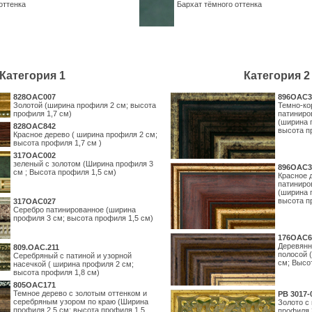
оттенка
Бархат тёмного оттенка
Категория 1
Категория 2
828OAC007
896OAC3
Золотой (ширина профиля 2 см; высота
Темно-ко
профиля 1,7 см)
патиниро
(ширина 
828OAC842
высота п
Красное дерево ( ширина профиля 2 см;
высота профиля 1,7 см )
317OAC002
зеленый с золотом (Ширина профиля 3
896OAC3
см ; Высота профиля 1,5 см)
Красное 
патиниро
(ширина 
высота п
317OAC027
Серебро патинированное (ширина
профиля 3 см; высота профиля 1,5 см)
176OAC6
Деревянн
809.ОАС.211
полосой 
Серебряный с патиной и узорной
см; Высо
насечкой ( ширина профиля 2 см;
высота профиля 1,8 см)
805OAC171
Темное дерево с золотым оттенком и
PB 3017-
серебряным узором по краю (Ширина
Золото с
профиля 2,5 см; высота профиля 1,5
профиля 