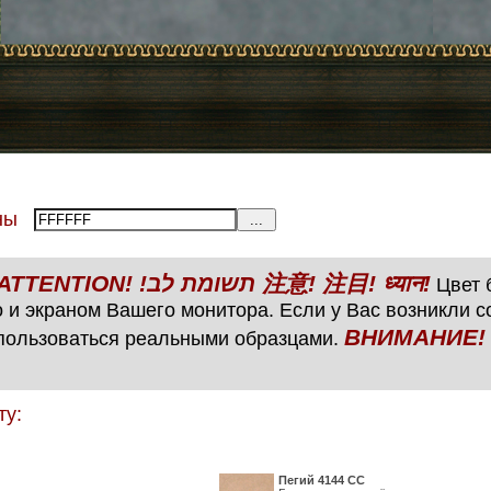
тены
ВНИМАНИЕ! ATTENTION! !תשומת לב 注意! 注目! ध्यान!
Цвет б
 и экраном Вашего монитора. Если у Вас возникли 
ВНИМАНИЕ! ATTENTIO
пользоваться реальными образцами.
ту:
Пегий 4144 СС