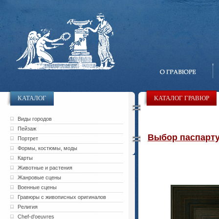
КАТАЛОГ
КАТАЛОГ ГРАВЮР
Виды городов
Пейзаж
Выбор паспарту 
Портрет
Формы, костюмы, моды
Карты
Животные и растения
Жанровые сцены
Военные сцены
Гравюры с живописных оригиналов
Религия
Chef-d'oeuvres