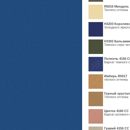
R5016 Миндаль
Теплого оттенка
Н3203 Королевс
Холодного яркого
Н3302 Бальзам
Темного серо-зел
Полночь 4150 С
Бархат темного с
Имбирь R5017
тёплого оттенка
Горный хрустал
Тёплого оттенка
Цветок 4160 СС
Бархат розового 
Гравий 4155 СС