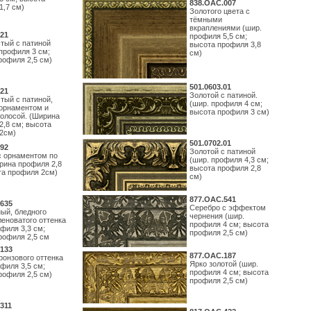
838.ОАС.007
1,7 см)
Золотого цвета с
тёмными
вкраплениями (шир.
21
профиля 5,5 см;
тый с патиной
высота профиля 3,8
профиля 3 см;
см)
рофиля 2,5 см)
501.0603.01
21
Золотой с патиной.
тый с патиной,
(шир. профиля 4 см;
орнаментом и
высота профиля 3 см)
полосой. (Ширина
2,8 см; высота
2см)
501.0702.01
92
Золотой с патиной
с орнаментом по
(шир. профиля 4,3 см;
рина профиля 2,8
высота профиля 2,8
та профиля 2см)
см)
877.ОАС.541
635
Серебро с эффектом
ый, бледного
чернения (шир.
леноватого оттенка
профиля 4 см; высота
филя 3,3 см;
профиля 2,5 см)
рофиля 2,5 см
133
877.ОАС.187
ронзового оттенка
Ярко золотой (шир.
филя 3,5 см;
профиля 4 см; высота
рофиля 2,5 см)
профиля 2,5 см)
311