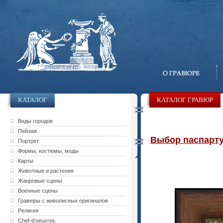
КАТАЛОГ
КАТАЛОГ ГРАВЮР
Виды городов
Пейзаж
Выбор паспарту 
Портрет
Формы, костюмы, моды
Карты
Животные и растения
Жанровые сцены
Военные сцены
Гравюры с живописных оригиналов
Религия
Chef-d'oeuvres