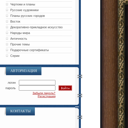
Чертежи и планы
Русские художники
Планы русских городов
Восток
Декоративно-прикладное искусство
Народы мира
Античность
Прочие темы
Подарочные сертификаты
Серии
АВТОРИЗАЦИЯ
логин
пароль
Забыли пароль?
Регистрация
КОНТАКТЫ