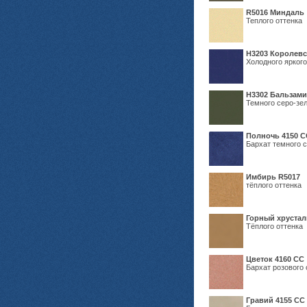
R5016 Миндаль
Теплого оттенка
Н3203 Королевс
Холодного яркого
Н3302 Бальзам
Темного серо-зел
Полночь 4150 С
Бархат темного с
Имбирь R5017
тёплого оттенка
Горный хрустал
Тёплого оттенка
Цветок 4160 СС
Бархат розового 
Гравий 4155 СС