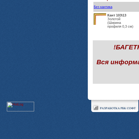
Без кантика
Кант 103\13
Золотой
(Ширина
профиля 0,3 см)
!БАГЕ
Вся информ