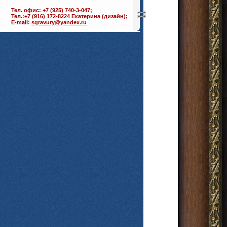
Тел. офис: +7 (925) 740-3-047;
Тел.:+7 (916) 172-8224 Екатерина (дизайн);
E-mail:
sgravury@yandex.ru