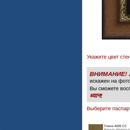
Укажите цвет с
искажен на фото
Вы сможете вос
ध्यान!
Выберите паспар
Глина 4205 СС
Бархат тёплого о