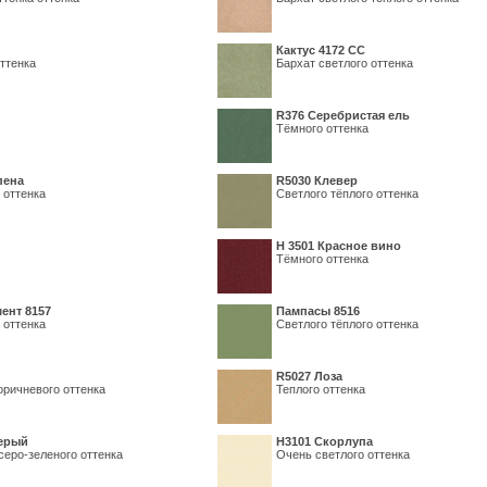
Кактус 4172 СС
ттенка
Бархат светлого оттенка
R376 Серебристая ель
Тёмного оттенка
пена
R5030 Клевер
 оттенка
Светлого тёплого оттенка
Н 3501 Красное вино
Тёмного оттенка
ент 8157
Пампасы 8516
 оттенка
Светлого тёплого оттенка
R5027 Лоза
оричневого оттенка
Теплого оттенка
серый
Н3101 Скорлупа
серо-зеленого оттенка
Очень светлого оттенка