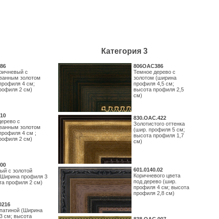
Категория 3
86
806OAC386
ричневый с
Темное дерево с
ванным золотом
золотом (ширина
профиля 4 см;
профиля 4,5 см;
рофиля 2 см)
высота профиля 2,5
см)
10
830.ОАС.422
дерево с
Золотистого оттенка
ванным золотом
(шир. профиля 5 см;
профиля 4 см ;
высота профиля 1,7
рофиля 2 см)
см)
00
601.0140.02
ый с золотой
Коричневого цвета
(Ширина профиля 3
под дерево (шир.
та профиля 2 см)
профиля 4 см; высота
профиля 2,8 см)
0216
 патиной (Ширина
3 см; высота