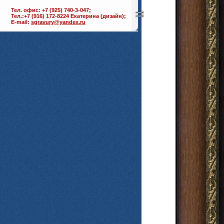
Тел. офис: +7 (925) 740-3-047;
Тел.:+7 (916) 172-8224 Екатерина (дизайн);
E-mail:
sgravury@yandex.ru