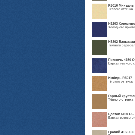
R5016 Миндаль
Теплого оттенка
Н3203 Королевс
Холодного яркого
Н3302 Бальзам
Темного серо-зел
Полночь 4150 С
Бархат темного с
Имбирь R5017
тёплого оттенка
Горный хрустал
Тёплого оттенка
Цветок 4160 СС
Бархат розового 
Гравий 4155 СС