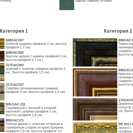
оттенка
Бархат тёмного оттенка
Категория 1
Категория 2
828OAC007
896OAC3
Золотой (ширина профиля 2 см; высота
Темно-ко
профиля 1,7 см)
патиниро
(ширина 
828OAC842
высота п
Красное дерево ( ширина профиля 2 см;
высота профиля 1,7 см )
317OAC002
зеленый с золотом (Ширина профиля 3
896OAC3
см ; Высота профиля 1,5 см)
Красное 
патиниро
(ширина 
высота п
317OAC027
Серебро патинированное (ширина
профиля 3 см; высота профиля 1,5 см)
176OAC6
Деревянн
809.ОАС.211
полосой 
Серебряный с патиной и узорной
см; Высо
насечкой ( ширина профиля 2 см;
высота профиля 1,8 см)
805OAC171
Темное дерево с золотым оттенком и
PB 3017-
серебряным узором по краю (Ширина
Золото с
профиля 2,5 см; высота профиля 1,5
профиля 