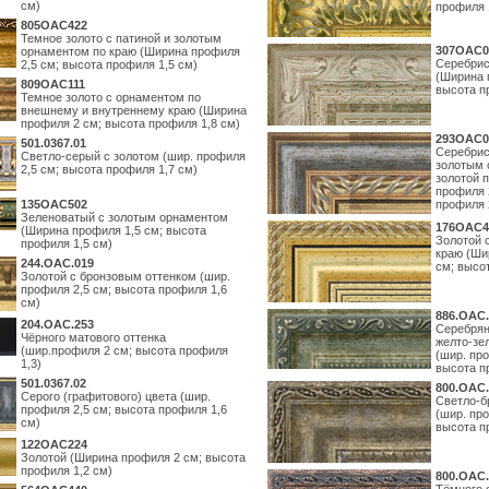
см)
профиля 
805OAC422
Темное золото с патиной и золотым
307OAC0
орнаментом по краю (Ширина профиля
Серебрис
2,5 см; высота профиля 1,5 см)
(Ширина 
809OAC111
высота п
Темное золото с орнаментом по
внешнему и внутреннему краю (Ширина
профиля 2 см; высота профиля 1,8 см)
293OAC0
501.0367.01
Серебрис
Светло-серый с золотом (шир. профиля
золотым 
2,5 см; высота профиля 1,7 см)
золотой 
профиля 
135OAC502
профиля 
Зеленоватый с золотым орнаментом
176OAC4
(Ширина профиля 1,5 см; высота
Золотой 
профиля 1,5 см)
краю (Ши
244.ОАС.019
см; высо
Золотой с бронзовым оттенком (шир.
профиля 2,5 см; высота профиля 1,6
см)
886.ОАС.
204.OAC.253
Серебрян
Чёрного матового оттенка
желто-зе
(шир.профиля 2 см; высота профиля
(шир. про
1,3)
высота п
501.0367.02
800.ОАС.
Серого (графитового) цвета (шир.
Светло-б
профиля 2,5 см; высота профиля 1,6
(шир. про
см)
высота п
122OAC224
Золотой (Ширина профиля 2 см; высота
профиля 1,2 см)
800.ОАС.