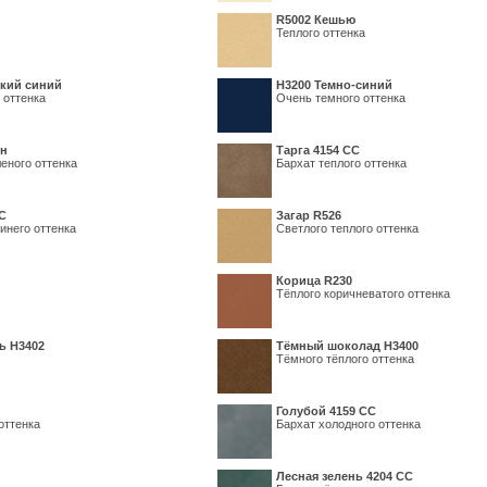
R5002 Кешью
Теплого оттенка
кий синий
Н3200 Темно-синий
 оттенка
Очень темного оттенка
ин
Тарга 4154 СС
еного оттенка
Бархат теплого оттенка
С
Загар R526
инего оттенка
Светлого теплого оттенка
Корица R230
Тёплого коричневатого оттенка
ь H3402
Тёмный шоколад H3400
Тёмного тёплого оттенка
Голубой 4159 СС
оттенка
Бархат холодного оттенка
Лесная зелень 4204 СС