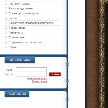
Чертежи и планы
Русские художники
Планы русских городов
Восток
Декоративно-прикладное искусство
Народы мира
Античность
Прочие темы
Подарочные сертификаты
Серии
АВТОРИЗАЦИЯ
логин
пароль
Забыли пароль?
Регистрация
КОНТАКТЫ