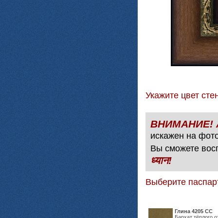
Укажите цвет с
искажен на фото
Вы сможете вос
ध्यान!
Выберите паспар
Глина 4205 СС
Бархат тёплого о