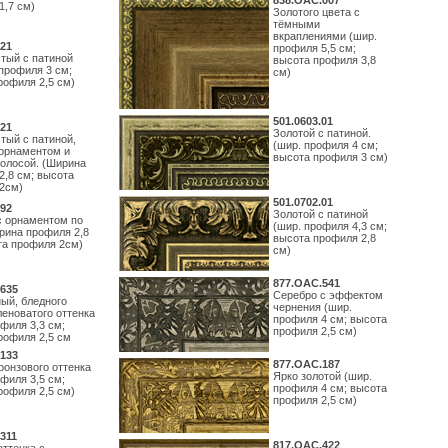
838.ОАС.007
1,7 см)
Золотого цвета с
тёмными
вкраплениями (шир.
21
профиля 5,5 см;
тый с патиной
высота профиля 3,8
профиля 3 см;
см)
рофиля 2,5 см)
501.0603.01
21
Золотой с патиной.
тый с патиной,
(шир. профиля 4 см;
орнаментом и
высота профиля 3 см)
полосой. (Ширина
2,8 см; высота
2см)
501.0702.01
92
Золотой с патиной
с орнаментом по
(шир. профиля 4,3 см;
рина профиля 2,8
высота профиля 2,8
та профиля 2см)
см)
877.ОАС.541
635
Серебро с эффектом
ый, бледного
чернения (шир.
леноватого оттенка
профиля 4 см; высота
филя 3,3 см;
профиля 2,5 см)
рофиля 2,5 см
133
877.ОАС.187
ронзового оттенка
Ярко золотой (шир.
филя 3,5 см;
профиля 4 см; высота
рофиля 2,5 см)
профиля 2,5 см)
311
817.ОАС.422