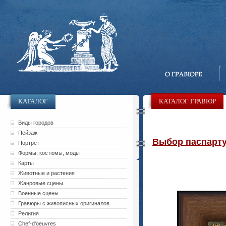
КАТАЛОГ
КАТАЛОГ ГРАВЮР
Виды городов
Пейзаж
Выбор паспарту 
Портрет
Формы, костюмы, моды
Карты
Животные и растения
Жанровые сцены
Военные сцены
Гравюры с живописных оригиналов
Религия
Chef-d'oeuvres