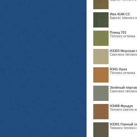
Ива 4146 СС
Бархат тёмного о
Плющ 701
Тёплого оттенка
H3303 Морская 
Светлого тёплого
R341 Орех
Тёплого оттенка
Зелёный пергам
Светлого тёплого
Н3408 Фундук
Теплого светло к
Н3301 Горный 
Темного теплого 