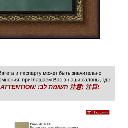
агета и паспарту может быть значительно
сомнения, приглашаем Вас в наши салоны, где
N! !תשומת לב 注意! 注目!
Рожь 4156 СС
Бархат светлого тёплого оттенка