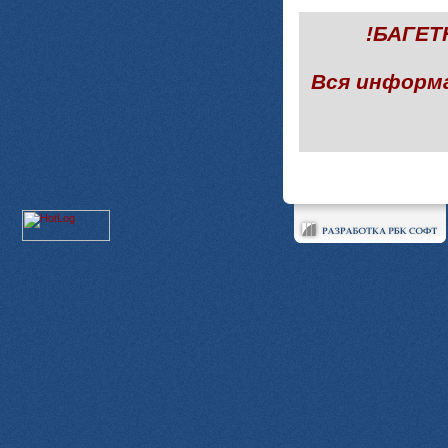
!БАГЕ
Вся информ