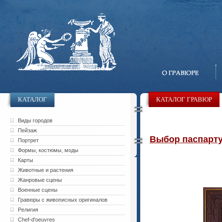
КАТАЛОГ
КАТАЛОГ ГРАВЮР
Виды городов
Пейзаж
Выбор паспарту 
Портрет
Формы, костюмы, моды
Карты
Животные и растения
Жанровые сцены
Военные сцены
Гравюры с живописных оригиналов
Религия
Chef-d'oeuvres