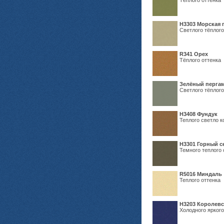
Тёплого оттенка
H3303 Морская 
Светлого тёплого
R341 Орех
Тёплого оттенка
Зелёный пергам
Светлого тёплого
Н3408 Фундук
Теплого светло к
Н3301 Горный 
Темного теплого 
R5016 Миндаль
Теплого оттенка
Н3203 Королевс
Холодного яркого