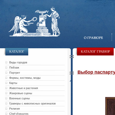
КАТАЛОГ
КАТАЛОГ ГРАВЮР
Виды городов
Пейзаж
Выбор паспарту 
Портрет
Формы, костюмы, моды
Карты
Животные и растения
Жанровые сцены
Военные сцены
Гравюры с живописных оригиналов
Религия
Chef-d'oeuvres