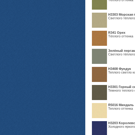
Тёплого оттенка
H3303 Морская 
Светлого тёплого
R341 Орех
Тёплого оттенка
Зелёный пергам
Светлого тёплого
Н3408 Фундук
Теплого светло к
Н3301 Горный 
Темного теплого 
R5016 Миндаль
Теплого оттенка
Н3203 Королевс
Холодного яркого