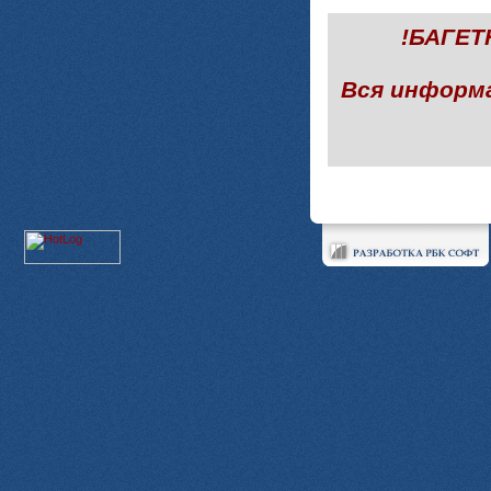
!БАГЕ
Вся информ