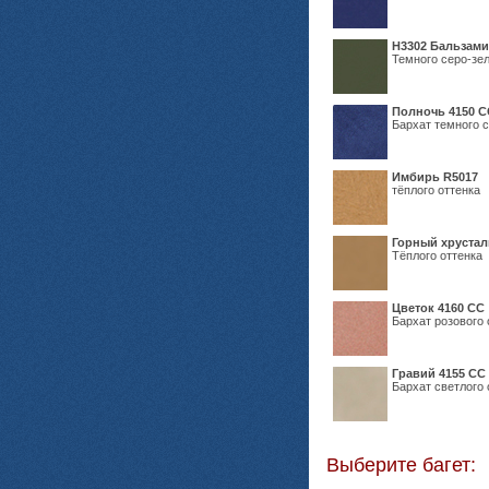
Н3302 Бальзам
Темного серо-зел
Полночь 4150 С
Бархат темного с
Имбирь R5017
тёплого оттенка
Горный хрустал
Тёплого оттенка
Цветок 4160 СС
Бархат розового 
Гравий 4155 СС
Бархат светлого 
Выберите багет: