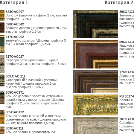
Категория 1
Категория 2
828OAC007
896OAC3
Золотой (ширина профиля 2 см; высота
Темно-ко
профиля 1,7 см)
патиниро
(ширина 
828OAC842
высота п
Красное дерево ( ширина профиля 2 см;
высота профиля 1,7 см )
317OAC002
зеленый с золотом (Ширина профиля 3
896OAC3
см ; Высота профиля 1,5 см)
Красное 
патиниро
(ширина 
высота п
317OAC027
Серебро патинированное (ширина
профиля 3 см; высота профиля 1,5 см)
176OAC6
Деревянн
809.ОАС.211
полосой 
Серебряный с патиной и узорной
см; Высо
насечкой ( ширина профиля 2 см;
высота профиля 1,8 см)
805OAC171
Темное дерево с золотым оттенком и
PB 3017-
серебряным узором по краю (Ширина
Золото с
профиля 2,5 см; высота профиля 1,5
профиля 
см)
профиля 
805OAC422
Темное золото с патиной и золотым
307OAC0
орнаментом по краю (Ширина профиля
Серебрис
2,5 см; высота профиля 1,5 см)
(Ширина 
809OAC111
высота п
Темное золото с орнаментом по