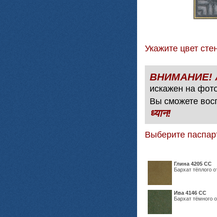
Укажите цвет с
искажен на фото
Вы сможете вос
ध्यान!
Выберите паспар
Глина 4205 СС
Бархат тёплого о
Ива 4146 СС
Бархат тёмного о