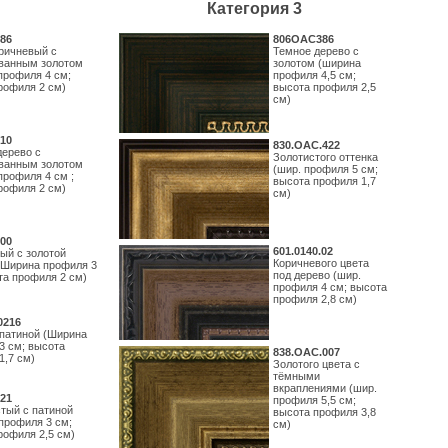
Категория 3
86
806OAC386
ричневый с
Темное дерево с
ванным золотом
золотом (ширина
профиля 4 см;
профиля 4,5 см;
рофиля 2 см)
высота профиля 2,5
см)
10
830.ОАС.422
дерево с
Золотистого оттенка
ванным золотом
(шир. профиля 5 см;
профиля 4 см ;
высота профиля 1,7
рофиля 2 см)
см)
00
601.0140.02
ый с золотой
Коричневого цвета
(Ширина профиля 3
под дерево (шир.
та профиля 2 см)
профиля 4 см; высота
профиля 2,8 см)
0216
 патиной (Ширина
3 см; высота
838.ОАС.007
1,7 см)
Золотого цвета с
тёмными
вкраплениями (шир.
21
профиля 5,5 см;
тый с патиной
высота профиля 3,8
профиля 3 см;
см)
рофиля 2,5 см)