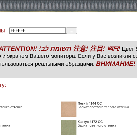
тены
ВНИМАНИЕ! ATTENTION! !תשומת לב 注意! 注目! ध्यान!
Цвет б
 и экраном Вашего монитора. Если у Вас возникли 
ВНИМАНИЕ! ATTENTIO
пользоваться реальными образцами.
ту:
Пегий 4144 СС
ттенка оттенка
Бархат светлого тёплого оттенка
Кактус 4172 СС
ттенка
Бархат светлого оттенка