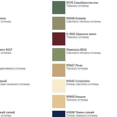
R376 Серебристая ель
Тёмного оттенка
пена
R5030 Клевер
 оттенка
Светлого тёплого оттенка
Н 3501 Красное вино
Тёмного оттенка
ент 8157
Пампасы 8516
 оттенка
Светлого тёплого оттенка
R5027 Лоза
оричневого оттенка
Теплого оттенка
серый
Н3101 Скорлупа
серо-зеленого оттенка
Очень светлого оттенка
R5002 Кешью
Теплого оттенка
кий синий
Н3200 Темно-синий
 оттенка
Очень темного оттенка