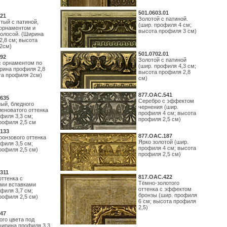
501.0603.01
21
Золотой с патиной.
тый с патиной,
(шир. профиля 4 см;
орнаментом и
высота профиля 3 см)
полосой. (Ширина
2,8 см; высота
2см)
501.0702.01
92
Золотой с патиной
с орнаментом по
(шир. профиля 4,3 см;
рина профиля 2,8
высота профиля 2,8
та профиля 2см)
см)
877.ОАС.541
635
Серебро с эффектом
ый, бледного
чернения (шир.
леноватого оттенка
профиля 4 см; высота
филя 3,3 см;
профиля 2,5 см)
рофиля 2,5 см
133
877.ОАС.187
ронзового оттенка
Ярко золотой (шир.
филя 3,5 см;
профиля 4 см; высота
рофиля 2,5 см)
профиля 2,5 см)
311
817.ОАС.422
оттенка с
Тёмно-золотого
ми вставками
оттенка с эффектом
филя 3,7 см;
бронзы (шир. профиля
рофиля 2,5 см)
6 см; высота профиля
2,5)
47
ого цвета под
ширина профиля 3,3