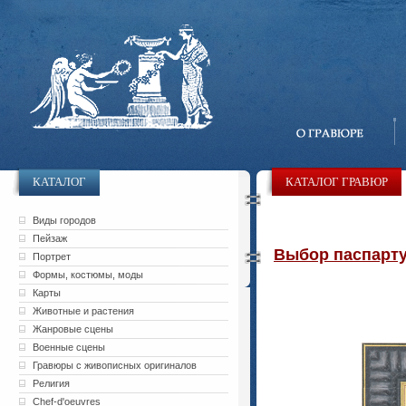
КАТАЛОГ
КАТАЛОГ ГРАВЮР
Виды городов
Пейзаж
Выбор паспарту 
Портрет
Формы, костюмы, моды
Карты
Животные и растения
Жанровые сцены
Военные сцены
Гравюры с живописных оригиналов
Религия
Chef-d'oeuvres