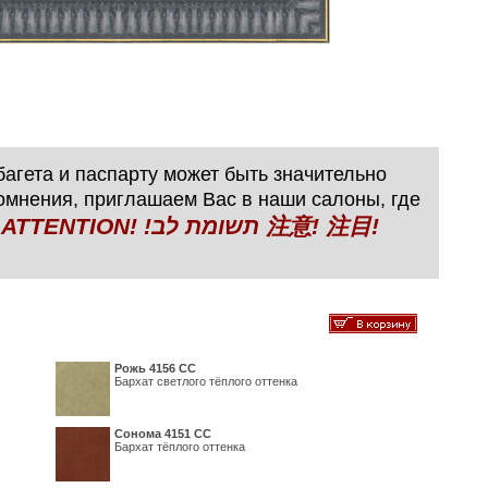
агета и паспарту может быть значительно
сомнения, приглашаем Вас в наши салоны, где
N! !תשומת לב 注意! 注目!
Рожь 4156 СС
Бархат светлого тёплого оттенка
Сонома 4151 СС
Бархат тёплого оттенка