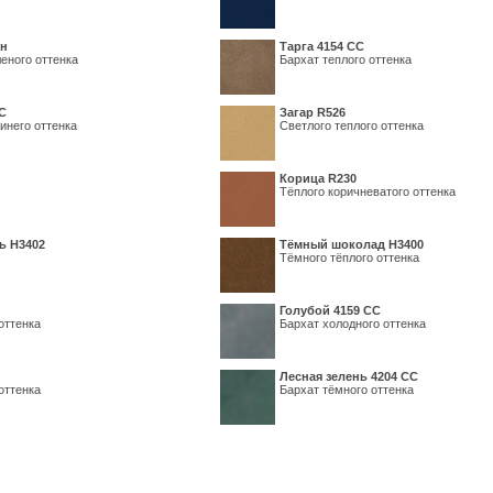
ин
Тарга 4154 СС
еного оттенка
Бархат теплого оттенка
С
Загар R526
инего оттенка
Светлого теплого оттенка
Корица R230
Тёплого коричневатого оттенка
ь H3402
Тёмный шоколад H3400
Тёмного тёплого оттенка
Голубой 4159 СС
оттенка
Бархат холодного оттенка
Лесная зелень 4204 СС
оттенка
Бархат тёмного оттенка