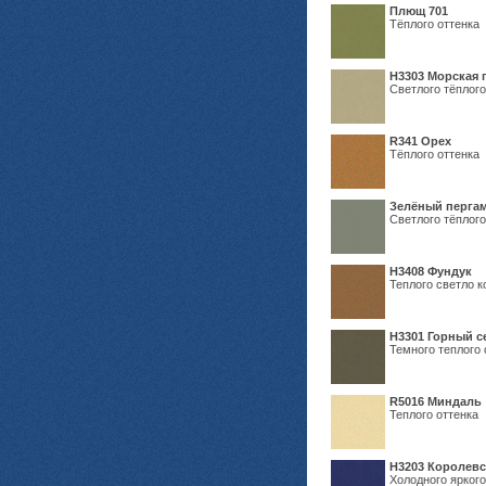
Плющ 701
Тёплого оттенка
H3303 Морская 
Светлого тёплого
R341 Орех
Тёплого оттенка
Зелёный пергам
Светлого тёплого
Н3408 Фундук
Теплого светло к
Н3301 Горный 
Темного теплого 
R5016 Миндаль
Теплого оттенка
Н3203 Королевс
Холодного яркого