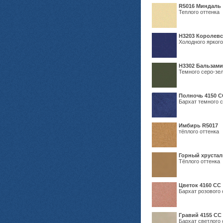
R5016 Миндаль
Теплого оттенка
Н3203 Королевс
Холодного яркого
Н3302 Бальзам
Темного серо-зел
Полночь 4150 С
Бархат темного с
Имбирь R5017
тёплого оттенка
Горный хрустал
Тёплого оттенка
Цветок 4160 СС
Бархат розового 
Гравий 4155 СС
Бархат светлого 