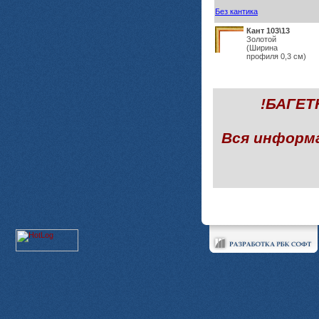
Без кантика
Кант 103\13
Золотой
(Ширина
профиля 0,3 см)
!БАГЕ
Вся информ