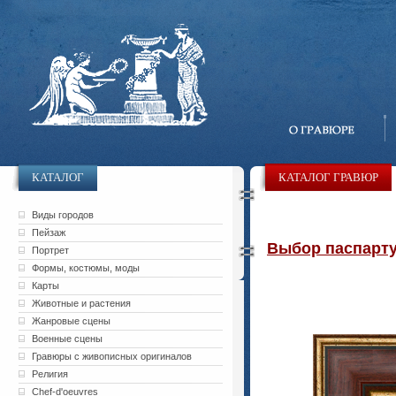
КАТАЛОГ
КАТАЛОГ ГРАВЮР
Виды городов
Пейзаж
Выбор паспарту 
Портрет
Формы, костюмы, моды
Карты
Животные и растения
Жанровые сцены
Военные сцены
Гравюры с живописных оригиналов
Религия
Chef-d'oeuvres