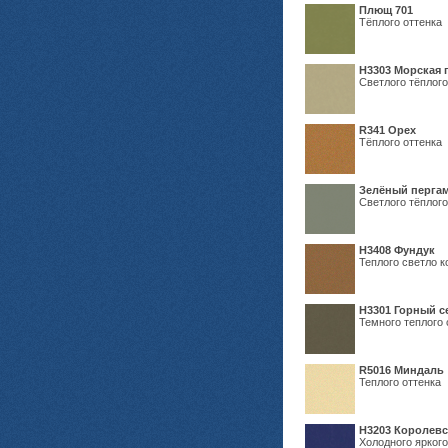
Плющ 701
Тёплого оттенка
H3303 Морская 
Светлого тёплого
R341 Орех
Тёплого оттенка
Зелёный пергам
Светлого тёплого
Н3408 Фундук
Теплого светло к
Н3301 Горный 
Темного теплого 
R5016 Миндаль
Теплого оттенка
Н3203 Королевс
Холодного яркого