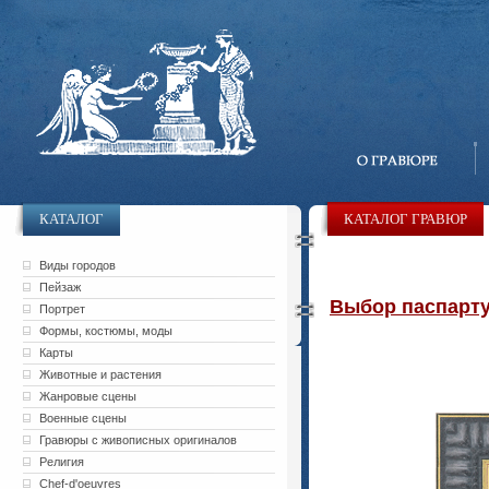
КАТАЛОГ
КАТАЛОГ ГРАВЮР
Виды городов
Пейзаж
Выбор паспарту 
Портрет
Формы, костюмы, моды
Карты
Животные и растения
Жанровые сцены
Военные сцены
Гравюры с живописных оригиналов
Религия
Chef-d'oeuvres