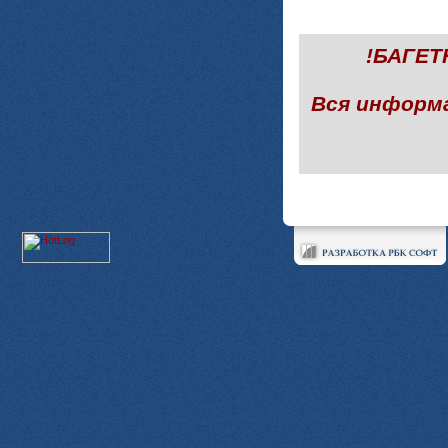
!БАГЕ
Вся информ