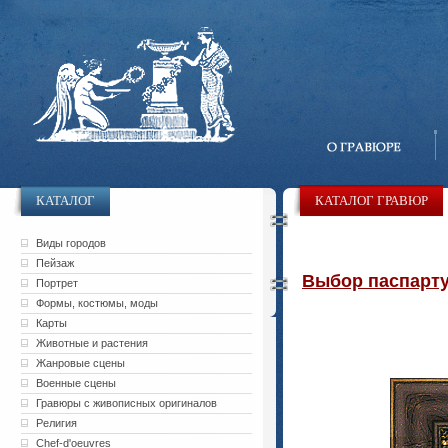
КАТАЛОГ
КАТАЛОГ ГРАВЮР
Виды городов
Пейзаж
Выбор паспарту 
Портрет
Формы, костюмы, моды
Карты
Животные и растения
Жанровые сцены
Военные сцены
Гравюры с живописных оригиналов
Религия
Chef-d'oeuvres