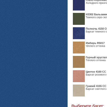
Н3203 Королевс
Холодного яркого
Н3302 Бальзам
Темного серо-зел
Полночь 4150 С
Бархат темного с
Имбирь R5017
тёплого оттенка
Горный хрустал
Тёплого оттенка
Цветок 4160 СС
Бархат розового 
Гравий 4155 СС
Бархат светлого 
Выберите багет: