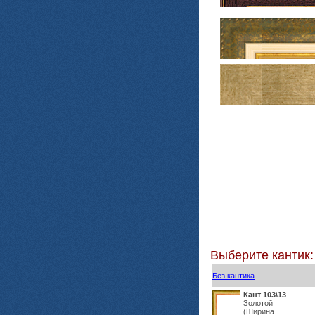
Выберите кантик:
Без кантика
Кант 103\13
Золотой
(Ширина