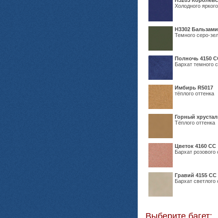
Н3203 Королевс
Холодного яркого
Н3302 Бальзам
Темного серо-зел
Полночь 4150 С
Бархат темного с
Имбирь R5017
тёплого оттенка
Горный хрустал
Тёплого оттенка
Цветок 4160 СС
Бархат розового 
Гравий 4155 СС
Бархат светлого 
Выберите багет: