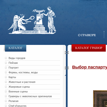
КАТАЛОГ
КАТАЛОГ ГРАВЮР
Виды городов
Пейзаж
Выбор паспарту 
Портрет
Формы, костюмы, моды
Карты
Животные и растения
Жанровые сцены
Военные сцены
Гравюры с живописных оригиналов
Религия
Chef-d'oeuvres