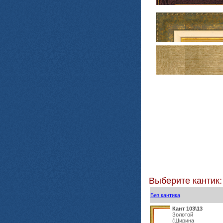
Выберите кантик:
Без кантика
Кант 103\13
Золотой
(Ширина