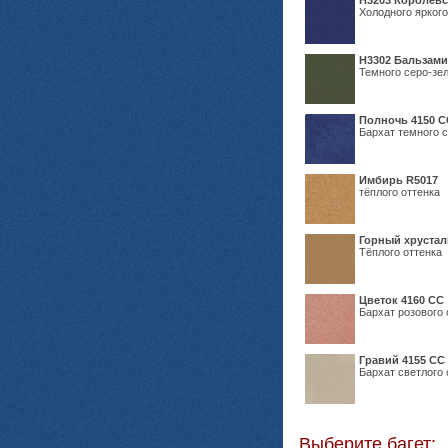
Н3203 Королевс
Холодного яркого
Н3302 Бальзам
Темного серо-зел
Полночь 4150 С
Бархат темного с
Имбирь R5017
тёплого оттенка
Горный хрустал
Тёплого оттенка
Цветок 4160 СС
Бархат розового 
Гравий 4155 СС
Бархат светлого 
Выберите багет: