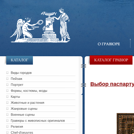
КАТАЛОГ
КАТАЛОГ ГРАВЮР
Виды городов
Пейзаж
Выбор паспарту 
Портрет
Формы, костюмы, моды
Карты
Животные и растения
Жанровые сцены
Военные сцены
Гравюры с живописных оригиналов
Религия
Chef-d'oeuvres