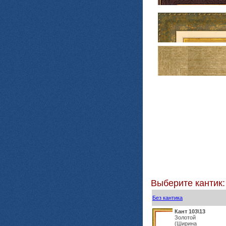
Выберите кантик:
Без кантика
Кант 103\13
Золотой
(Ширина