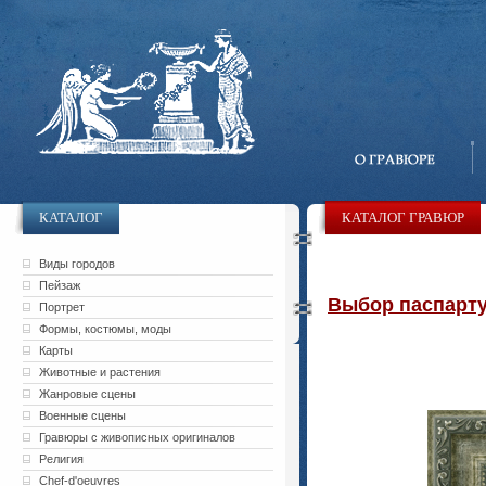
КАТАЛОГ
КАТАЛОГ ГРАВЮР
Виды городов
Пейзаж
Выбор паспарту 
Портрет
Формы, костюмы, моды
Карты
Животные и растения
Жанровые сцены
Военные сцены
Гравюры с живописных оригиналов
Религия
Chef-d'oeuvres