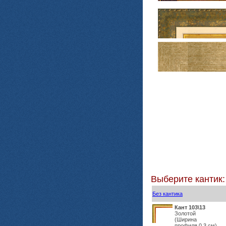
Выберите кантик:
Без кантика
Кант 103\13
Золотой
(Ширина
профиля 0,3 см)