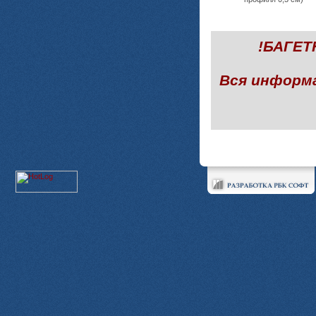
!БАГЕ
Вся информ