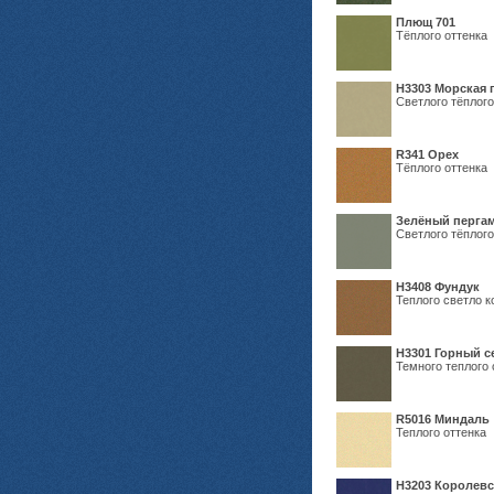
Плющ 701
Тёплого оттенка
H3303 Морская 
Светлого тёплого
R341 Орех
Тёплого оттенка
Зелёный пергам
Светлого тёплого
Н3408 Фундук
Теплого светло к
Н3301 Горный 
Темного теплого 
R5016 Миндаль
Теплого оттенка
Н3203 Королевс