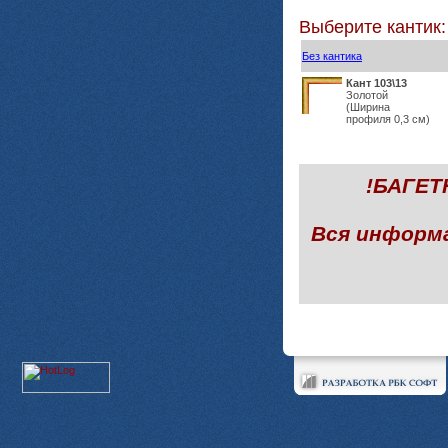
Выберите кантик:
Без кантика
Кант 103\13
Золотой
(Ширина
профиля 0,3 см)
!БАГЕ
Вся информ