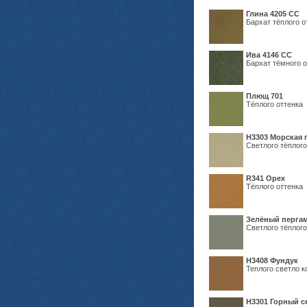
Глина 4205 СС
Бархат тёплого о
Ива 4146 СС
Бархат тёмного о
Плющ 701
Тёплого оттенка
H3303 Морская 
Светлого тёплого
R341 Орех
Тёплого оттенка
Зелёный пергам
Светлого тёплого
Н3408 Фундук
Теплого светло к
Н3301 Горный 