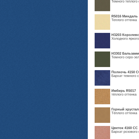
Темного теплого 
R5016 Миндаль
Теплого оттенка
Н3203 Королевс
Холодного яркого
Н3302 Бальзам
Темного серо-зел
Полночь 4150 С
Бархат темного с
Имбирь R5017
тёплого оттенка
Горный хрустал
Тёплого оттенка
Цветок 4160 СС
Бархат розового 