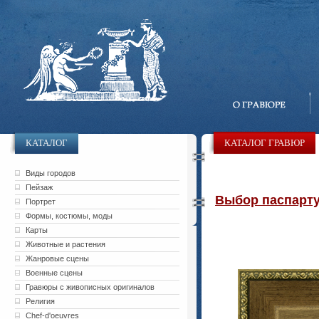
КАТАЛОГ
КАТАЛОГ ГРАВЮР
Виды городов
Пейзаж
Выбор паспарту 
Портрет
Формы, костюмы, моды
Карты
Животные и растения
Жанровые сцены
Военные сцены
Гравюры с живописных оригиналов
Религия
Chef-d'oeuvres