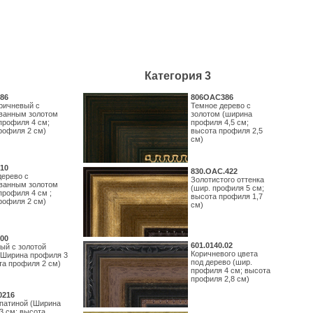
Категория 3
86
806OAC386
ричневый с
Темное дерево с
ванным золотом
золотом (ширина
профиля 4 см;
профиля 4,5 см;
рофиля 2 см)
высота профиля 2,5
см)
10
830.ОАС.422
дерево с
Золотистого оттенка
ванным золотом
(шир. профиля 5 см;
профиля 4 см ;
высота профиля 1,7
рофиля 2 см)
см)
00
601.0140.02
ый с золотой
Коричневого цвета
(Ширина профиля 3
под дерево (шир.
та профиля 2 см)
профиля 4 см; высота
профиля 2,8 см)
0216
 патиной (Ширина
3 см; высота