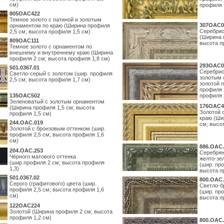
см)
профиля 
805OAC422
Темное золото с патиной и золотым
307OAC0
орнаментом по краю (Ширина профиля
Серебрис
2,5 см; высота профиля 1,5 см)
(Ширина 
809OAC111
высота п
Темное золото с орнаментом по
внешнему и внутреннему краю (Ширина
профиля 2 см; высота профиля 1,8 см)
293OAC0
501.0367.01
Серебрис
Светло-серый с золотом (шир. профиля
золотым 
2,5 см; высота профиля 1,7 см)
золотой 
профиля 
135OAC502
профиля 
Зеленоватый с золотым орнаментом
176OAC4
(Ширина профиля 1,5 см; высота
Золотой 
профиля 1,5 см)
краю (Ши
244.ОАС.019
см; высо
Золотой с бронзовым оттенком (шир.
профиля 2,5 см; высота профиля 1,6
см)
886.ОАС.
204.OAC.253
Серебрян
Чёрного матового оттенка
желто-зе
(шир.профиля 2 см; высота профиля
(шир. про
1,3)
высота п
501.0367.02
800.ОАС.
Серого (графитового) цвета (шир.
Светло-б
профиля 2,5 см; высота профиля 1,6
(шир. про
см)
высота п
122OAC224
Золотой (Ширина профиля 2 см; высота
профиля 1,2 см)
800.ОАС.