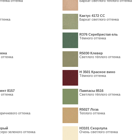
ттенка оттенка
Бархат светлого тёплого оттенка
Кактус 4172 СС
ттенка
Бархат светлого оттенка
R376 Серебристая ель
Тёмного оттенка
пена
R5030 Клевер
 оттенка
Светлого тёплого оттенка
Н 3501 Красное вино
Тёмного оттенка
ент 8157
Пампасы 8516
 оттенка
Светлого тёплого оттенка
R5027 Лоза
оричневого оттенка
Теплого оттенка
серый
Н3101 Скорлупа
серо-зеленого оттенка
Очень светлого оттенка