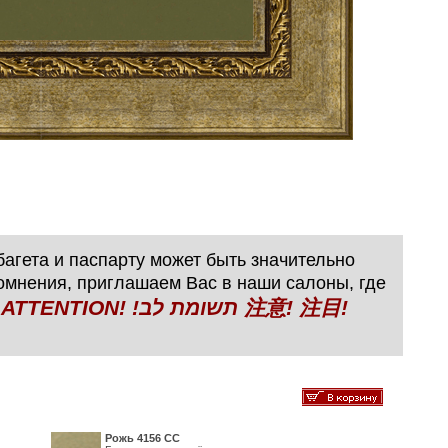
агета и паспарту может быть значительно
сомнения, приглашаем Вас в наши салоны, где
N! !תשומת לב 注意! 注目!
Рожь 4156 СС