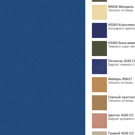
R5016 Миндаль
Теплого оттенка
Н3203 Королевс
Холодного яркого
Н3302 Бальзам
Темного серо-зел
Полночь 4150 С
Бархат темного с
Имбирь R5017
тёплого оттенка
Горный хрустал
Тёплого оттенка
Цветок 4160 СС
Бархат розового 
Гравий 4155 СС