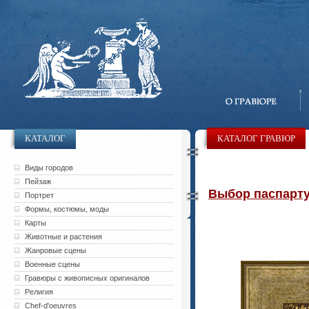
КАТАЛОГ
КАТАЛОГ ГРАВЮР
Виды городов
Пейзаж
Выбор паспарту 
Портрет
Формы, костюмы, моды
Карты
Животные и растения
Жанровые сцены
Военные сцены
Гравюры с живописных оригиналов
Религия
Chef-d'oeuvres