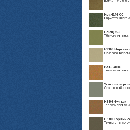
Бархат тёплого о
Ива 4146 СС
Бархат тёмного о
Плющ 701
Тёплого оттенка
H3303 Морская 
Светлого тёплого
R341 Орех
Тёплого оттенка
Зелёный пергам
Светлого тёплого
Н3408 Фундук
Теплого светло к
Н3301 Горный 
Темного теплого 