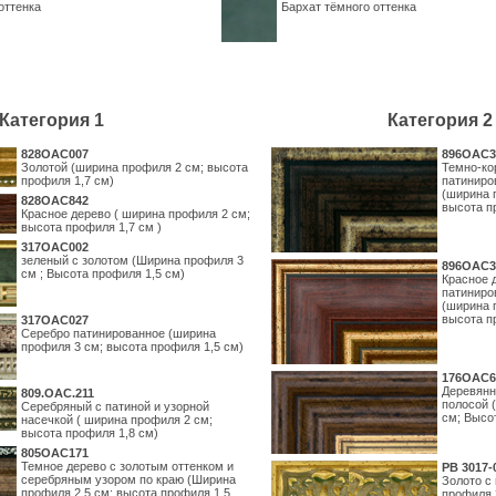
оттенка
Бархат тёмного оттенка
Категория 1
Категория 2
828OAC007
896OAC3
Золотой (ширина профиля 2 см; высота
Темно-ко
профиля 1,7 см)
патиниро
(ширина 
828OAC842
высота п
Красное дерево ( ширина профиля 2 см;
высота профиля 1,7 см )
317OAC002
зеленый с золотом (Ширина профиля 3
896OAC3
см ; Высота профиля 1,5 см)
Красное 
патиниро
(ширина 
высота п
317OAC027
Серебро патинированное (ширина
профиля 3 см; высота профиля 1,5 см)
176OAC6
Деревянн
809.ОАС.211
полосой 
Серебряный с патиной и узорной
см; Высо
насечкой ( ширина профиля 2 см;
высота профиля 1,8 см)
805OAC171
Темное дерево с золотым оттенком и
PB 3017-
серебряным узором по краю (Ширина
Золото с
профиля 2,5 см; высота профиля 1,5
профиля 