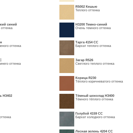
R5002 Кешью
Теплого оттенка
кий синий
Н3200 Темно-синий
 оттенка
Очень темного оттенка
ин
Тарга 4154 СС
еного оттенка
Бархат теплого оттенка
С
Загар R526
инего оттенка
Светлого теплого оттенка
Корица R230
Тёплого коричневатого оттенка
ь H3402
Тёмный шоколад H3400
Тёмного тёплого оттенка
Голубой 4159 СС
оттенка
Бархат холодного оттенка
Лесная зелень 4204 СС