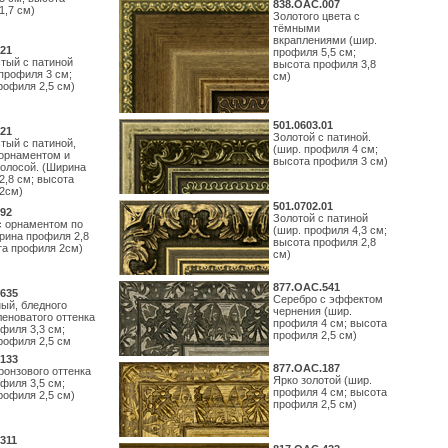
838.ОАС.007
1,7 см)
Золотого цвета с
тёмными
вкраплениями (шир.
21
профиля 5,5 см;
тый с патиной
высота профиля 3,8
профиля 3 см;
см)
рофиля 2,5 см)
501.0603.01
21
Золотой с патиной.
тый с патиной,
(шир. профиля 4 см;
орнаментом и
высота профиля 3 см)
полосой. (Ширина
2,8 см; высота
2см)
501.0702.01
92
Золотой с патиной
с орнаментом по
(шир. профиля 4,3 см;
рина профиля 2,8
высота профиля 2,8
та профиля 2см)
см)
877.ОАС.541
635
Серебро с эффектом
ый, бледного
чернения (шир.
леноватого оттенка
профиля 4 см; высота
филя 3,3 см;
профиля 2,5 см)
рофиля 2,5 см
133
877.ОАС.187
ронзового оттенка
Ярко золотой (шир.
филя 3,5 см;
профиля 4 см; высота
рофиля 2,5 см)
профиля 2,5 см)
311