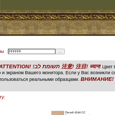
тены
ВНИМАНИЕ! ATTENTION! !תשומת לב 注意! 注目! ध्यान!
Цвет б
 и экраном Вашего монитора. Если у Вас возникли 
ВНИМАНИЕ! ATTENTIO
пользоваться реальными образцами.
ту:
Пегий 4144 СС