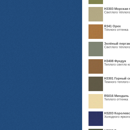
H3303 Морская 
Светлого тёплого
R341 Орех
Тёплого оттенка
Зелёный пергам
Светлого тёплого
Н3408 Фундук
Теплого светло к
Н3301 Горный 
Темного теплого 
R5016 Миндаль
Теплого оттенка
Н3203 Королевс
Холодного яркого