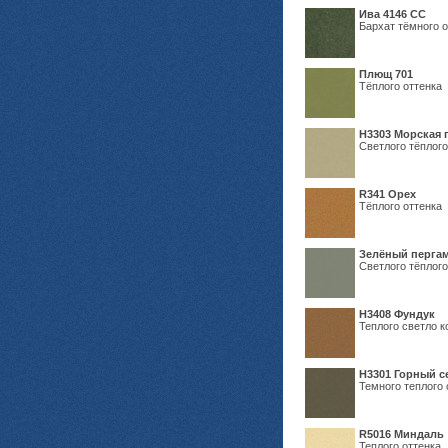
Ива 4146 СС
Бархат тёмного о
Плющ 701
Тёплого оттенка
H3303 Морская 
Светлого тёплого
R341 Орех
Тёплого оттенка
Зелёный пергам
Светлого тёплого
Н3408 Фундук
Теплого светло к
Н3301 Горный 
Темного теплого 
R5016 Миндаль
Теплого оттенка