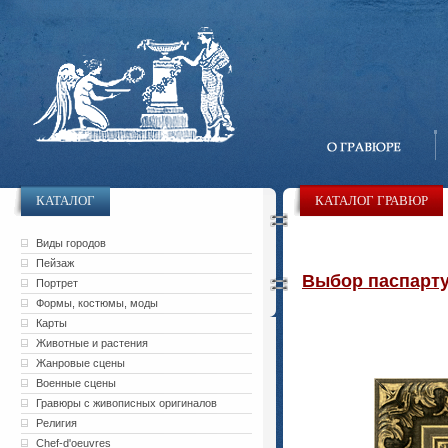
КАТАЛОГ
КАТАЛОГ ГРАВЮР
Виды городов
Пейзаж
Выбор паспарту 
Портрет
Формы, костюмы, моды
Карты
Животные и растения
Жанровые сцены
Военные сцены
Гравюры с живописных оригиналов
Религия
Chef-d'oeuvres