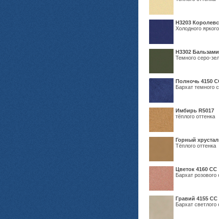
Н3203 Королевс
Холодного яркого
Н3302 Бальзам
Темного серо-зел
Полночь 4150 С
Бархат темного с
Имбирь R5017
тёплого оттенка
Горный хрустал
Тёплого оттенка
Цветок 4160 СС
Бархат розового 
Гравий 4155 СС
Бархат светлого 