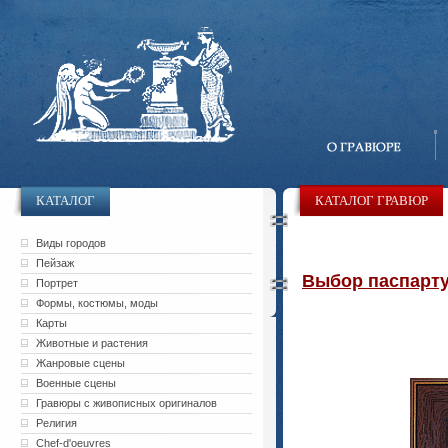
КАТАЛОГ
КАТАЛОГ ГРАВЮР
Виды городов
Пейзаж
Выбор паспарту 
Портрет
Формы, костюмы, моды
Карты
Животные и растения
Жанровые сцены
Военные сцены
Гравюры с живописных оригиналов
Религия
Chef-d'oeuvres