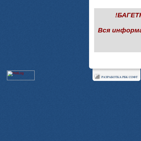
!БАГЕ
Вся информ