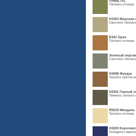
Плющ 701
Тёплого оттенка
H3303 Морская 
Светлого тёплого
R341 Орех
Тёплого оттенка
Зелёный пергам
Светлого тёплого
Н3408 Фундук
Теплого светло к
Н3301 Горный 
Темного теплого 
R5016 Миндаль
Теплого оттенка
Н3203 Королевс
Холодного яркого