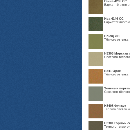
Глина 4205 СС
Бархат тёплого о
Ива 4146 СС
Бархат тёмного о
Плющ 701
Тёплого оттенка
H3303 Морская 
Светлого тёплого
R341 Орех
Тёплого оттенка
Зелёный пергам
Светлого тёплого
Н3408 Фундук
Теплого светло к
Н3301 Горный 
Темного теплого 