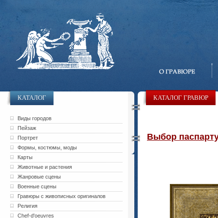
КАТАЛОГ
КАТАЛОГ ГРАВЮР
Виды городов
Пейзаж
Выбор паспарту 
Портрет
Формы, костюмы, моды
Карты
Животные и растения
Жанровые сцены
Военные сцены
Гравюры с живописных оригиналов
Религия
Chef-d'oeuvres