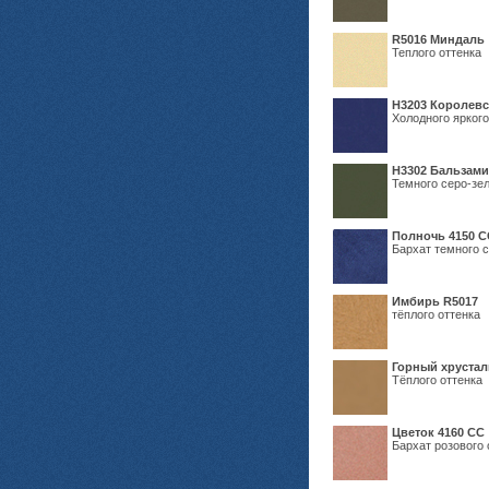
R5016 Миндаль
Теплого оттенка
Н3203 Королевс
Холодного яркого
Н3302 Бальзам
Темного серо-зел
Полночь 4150 С
Бархат темного с
Имбирь R5017
тёплого оттенка
Горный хрустал
Тёплого оттенка
Цветок 4160 СС
Бархат розового 