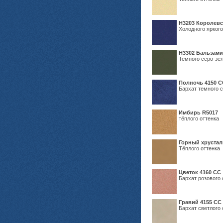
Н3203 Королевс
Холодного яркого
Н3302 Бальзам
Темного серо-зел
Полночь 4150 С
Бархат темного с
Имбирь R5017
тёплого оттенка
Горный хрустал
Тёплого оттенка
Цветок 4160 СС
Бархат розового 
Гравий 4155 СС
Бархат светлого 