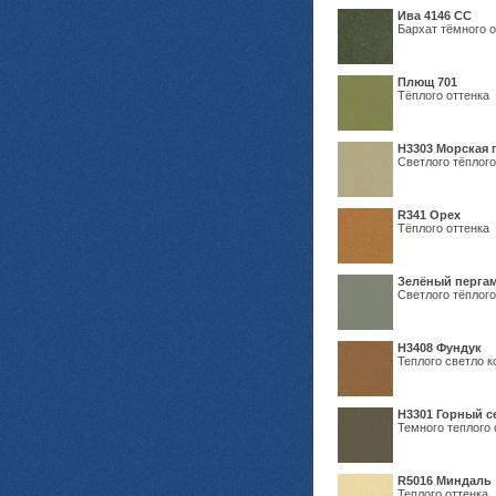
Ива 4146 СС
Бархат тёмного о
Плющ 701
Тёплого оттенка
H3303 Морская 
Светлого тёплого
R341 Орех
Тёплого оттенка
Зелёный пергам
Светлого тёплого
Н3408 Фундук
Теплого светло к
Н3301 Горный 
Темного теплого 
R5016 Миндаль
Теплого оттенка