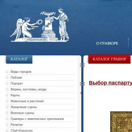
КАТАЛОГ
КАТАЛОГ ГРАВЮР
Виды городов
Пейзаж
Выбор паспарту 
Портрет
Формы, костюмы, моды
Карты
Животные и растения
Жанровые сцены
Военные сцены
Гравюры с живописных оригиналов
Религия
Chef-d'oeuvres