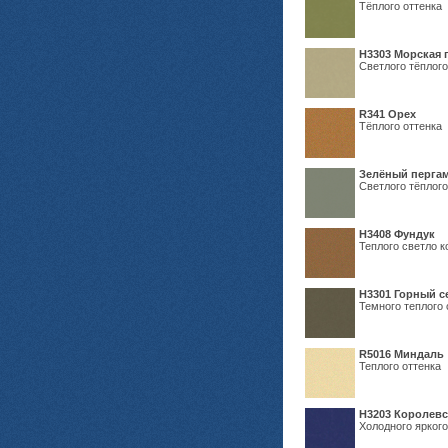
Тёплого оттенка
H3303 Морская 
Светлого тёплого
R341 Орех
Тёплого оттенка
Зелёный пергам
Светлого тёплого
Н3408 Фундук
Теплого светло к
Н3301 Горный 
Темного теплого 
R5016 Миндаль
Теплого оттенка
Н3203 Королевс
Холодного яркого