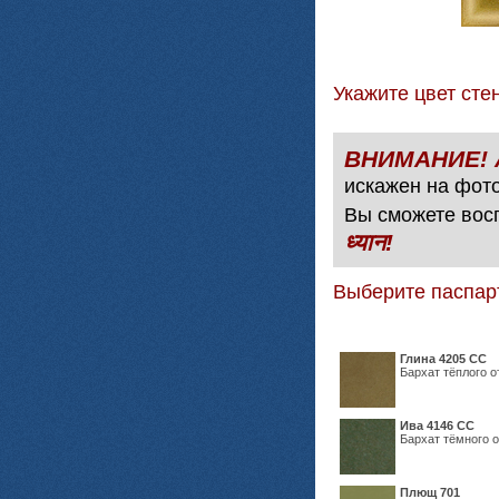
Укажите цвет с
искажен на фото
Вы сможете вос
ध्यान!
Выберите паспар
Глина 4205 СС
Бархат тёплого о
Ива 4146 СС
Бархат тёмного о
Плющ 701