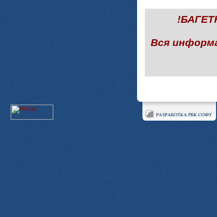
!БАГЕ
Вся информ