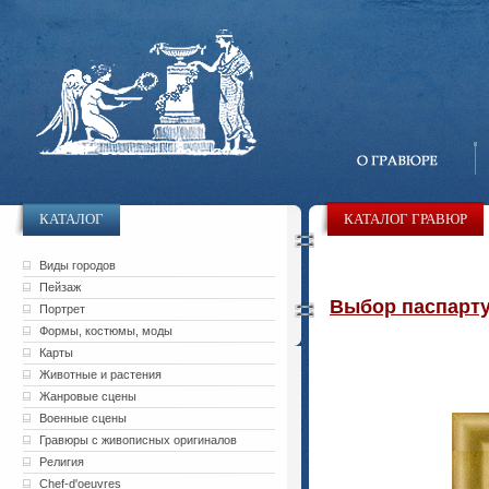
КАТАЛОГ
КАТАЛОГ ГРАВЮР
Виды городов
Пейзаж
Выбор паспарту 
Портрет
Формы, костюмы, моды
Карты
Животные и растения
Жанровые сцены
Военные сцены
Гравюры с живописных оригиналов
Религия
Chef-d'oeuvres