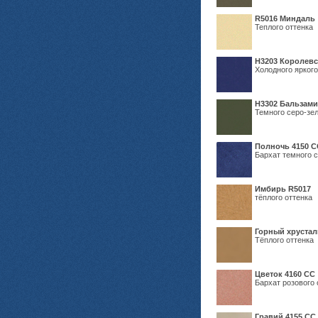
R5016 Миндаль
Теплого оттенка
Н3203 Королевс
Холодного яркого
Н3302 Бальзам
Темного серо-зел
Полночь 4150 С
Бархат темного с
Имбирь R5017
тёплого оттенка
Горный хрустал
Тёплого оттенка
Цветок 4160 СС
Бархат розового 
Гравий 4155 СС