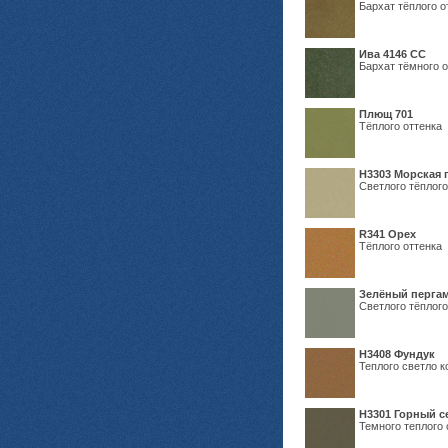
Бархат тёплого о
Ива 4146 СС
Бархат тёмного о
Плющ 701
Тёплого оттенка
H3303 Морская 
Светлого тёплого
R341 Орех
Тёплого оттенка
Зелёный пергам
Светлого тёплого
Н3408 Фундук
Теплого светло к
Н3301 Горный 
Темного теплого 