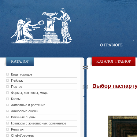
КАТАЛОГ
КАТАЛОГ ГРАВЮР
Виды городов
Пейзаж
Выбор паспарту 
Портрет
Формы, костюмы, моды
Карты
Животные и растения
Жанровые сцены
Военные сцены
Гравюры с живописных оригиналов
Религия
Chef-d'oeuvres