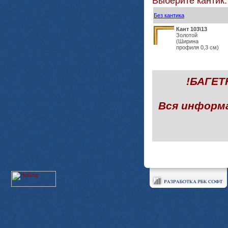
Выберите кантик:
Без кантика
Кант 103\13
Золотой
(Ширина
профиля 0,3 см)
!БАГЕ
Вся информ