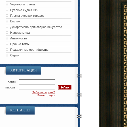
Чертежи и планы
Русские художники
Планы русских городов
Восток
Декоративно-прикладное искусство
Народы мира
Античность
Прочие темы
Подарочные сертификаты
Серии
АВТОРИЗАЦИЯ
логин
пароль
Забыли пароль?
Регистрация
КОНТАКТЫ