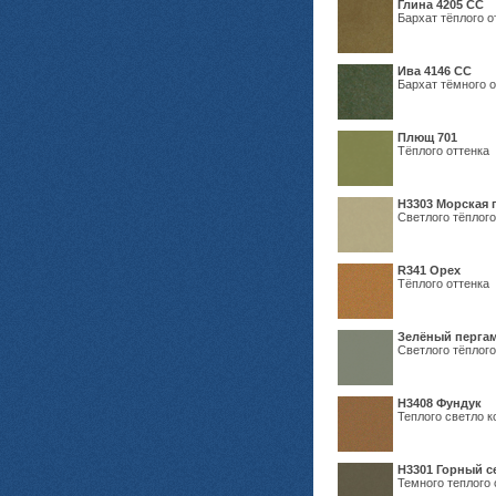
Глина 4205 СС
Бархат тёплого о
Ива 4146 СС
Бархат тёмного о
Плющ 701
Тёплого оттенка
H3303 Морская 
Светлого тёплого
R341 Орех
Тёплого оттенка
Зелёный пергам
Светлого тёплого
Н3408 Фундук
Теплого светло к
Н3301 Горный 
Темного теплого 