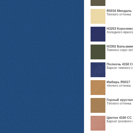
R5016 Миндаль
Теплого оттенка
Н3203 Королевс
Холодного яркого
Н3302 Бальзам
Темного серо-зел
Полночь 4150 С
Бархат темного с
Имбирь R5017
тёплого оттенка
Горный хрустал
Тёплого оттенка
Цветок 4160 СС
Бархат розового 