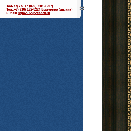
Тел. офис: +7 (925) 740-3-047;
Тел.:+7 (916) 172-8224 Екатерина (дизайн);
E-mail:
sgravury@yandex.ru