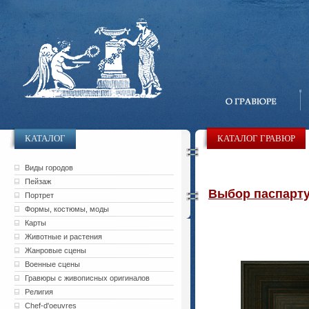
КАТАЛОГ
КАТАЛОГ ГРАВЮР
Виды городов
Пейзаж
Выбор паспарту 
Портрет
Формы, костюмы, моды
Карты
Животные и растения
Жанровые сцены
Военные сцены
Гравюры с живописных оригиналов
Религия
Chef-d'oeuvres