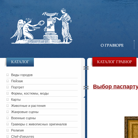
КАТАЛОГ
КАТАЛОГ ГРАВЮР
Виды городов
Пейзаж
Выбор паспарту 
Портрет
Формы, костюмы, моды
Карты
Животные и растения
Жанровые сцены
Военные сцены
Гравюры с живописных оригиналов
Религия
Chef-d'oeuvres