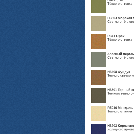
Плющ 701
Тёплого оттенка
H3303 Морская 
Светлого тёплого
R341 Орех
Тёплого оттенка
Зелёный пергам
Светлого тёплого
Н3408 Фундук
Теплого светло к
Н3301 Горный 
Темного теплого 
R5016 Миндаль
Теплого оттенка
Н3203 Королевс
Холодного яркого