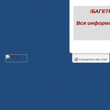
!БАГЕ
Вся информ