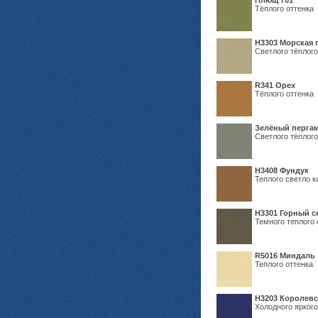
Плющ 701
Тёплого оттенка
H3303 Морская 
Светлого тёплого
R341 Орех
Тёплого оттенка
Зелёный пергам
Светлого тёплого
Н3408 Фундук
Теплого светло к
Н3301 Горный 
Темного теплого 
R5016 Миндаль
Теплого оттенка
Н3203 Королевс
Холодного яркого