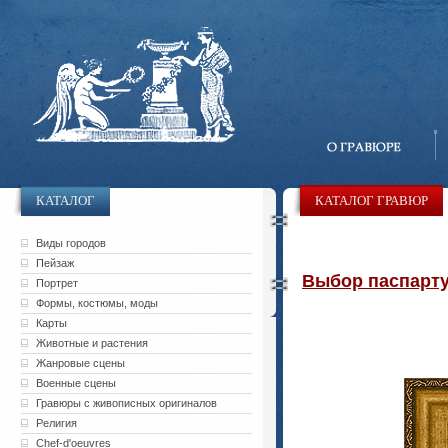
КАТАЛОГ
КАТАЛОГ ГРАВЮР
Виды городов
Пейзаж
Выбор паспарту 
Портрет
Формы, костюмы, моды
Карты
Животные и растения
Жанровые сцены
Военные сцены
Гравюры с живописных оригиналов
Религия
Chef-d'oeuvres