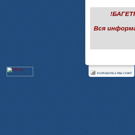
!БАГЕ
Вся информ