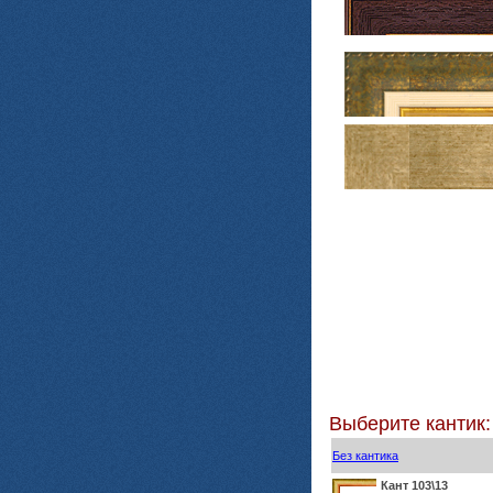
Выберите кантик:
Без кантика
Кант 103\13