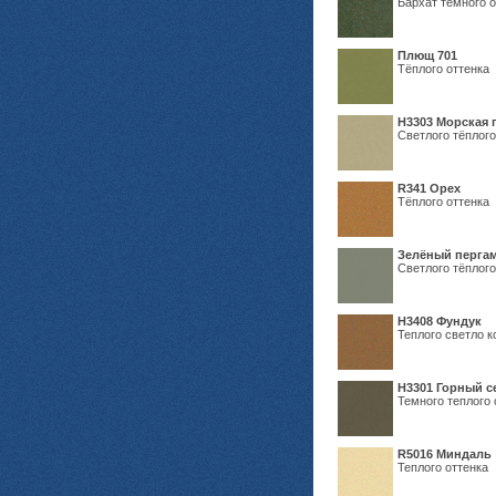
Бархат тёмного о
Плющ 701
Тёплого оттенка
H3303 Морская 
Светлого тёплого
R341 Орех
Тёплого оттенка
Зелёный пергам
Светлого тёплого
Н3408 Фундук
Теплого светло к
Н3301 Горный 
Темного теплого 
R5016 Миндаль
Теплого оттенка