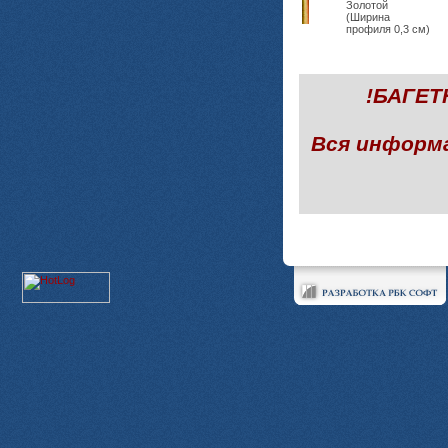
Золотой
(Ширина
профиля 0,3 см)
!БАГЕ
Вся информ