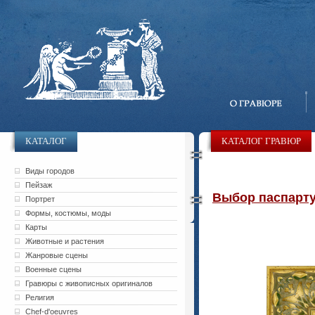
КАТАЛОГ
КАТАЛОГ ГРАВЮР
Виды городов
Пейзаж
Выбор паспарту 
Портрет
Формы, костюмы, моды
Карты
Животные и растения
Жанровые сцены
Военные сцены
Гравюры с живописных оригиналов
Религия
Chef-d'oeuvres