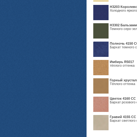
Н3203 Королевс
Холодного яркого
Н3302 Бальзам
Темного серо-зел
Полночь 4150 С
Бархат темного с
Имбирь R5017
тёплого оттенка
Горный хрустал
Тёплого оттенка
Цветок 4160 СС
Бархат розового 
Гравий 4155 СС
Бархат светлого 