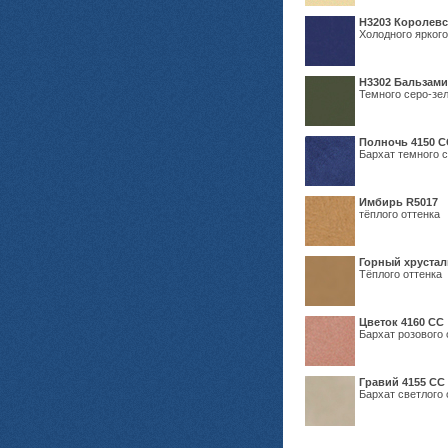
Н3203 Королевс
Холодного яркого
Н3302 Бальзам
Темного серо-зел
Полночь 4150 С
Бархат темного с
Имбирь R5017
тёплого оттенка
Горный хрустал
Тёплого оттенка
Цветок 4160 СС
Бархат розового 
Гравий 4155 СС
Бархат светлого 