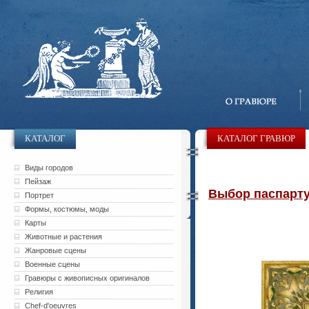
КАТАЛОГ
КАТАЛОГ ГРАВЮР
Виды городов
Пейзаж
Выбор паспарту 
Портрет
Формы, костюмы, моды
Карты
Животные и растения
Жанровые сцены
Военные сцены
Гравюры с живописных оригиналов
Религия
Chef-d'oeuvres