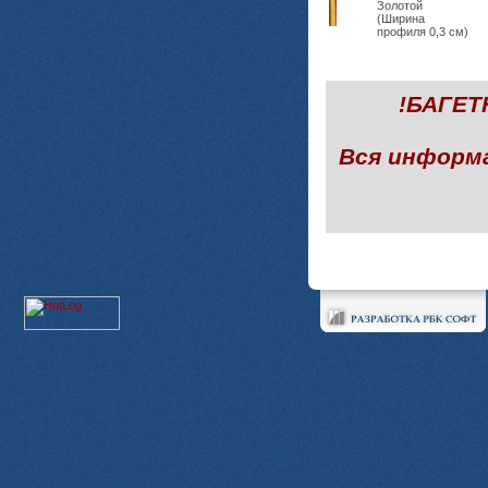
Золотой
(Ширина
профиля 0,3 см)
!БАГЕ
Вся информ