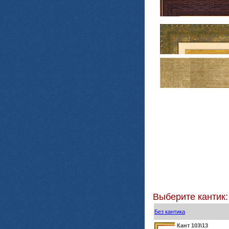
Выберите кантик:
Без кантика
Кант 103\13