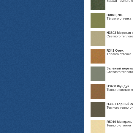
Бархат тёмного о
Плющ 701
Тёплого оттенка
H3303 Морская 
Светлого тёплого
R341 Орех
Тёплого оттенка
Зелёный пергам
Светлого тёплого
Н3408 Фундук
Теплого светло к
Н3301 Горный 
Темного теплого 
R5016 Миндаль
Теплого оттенка