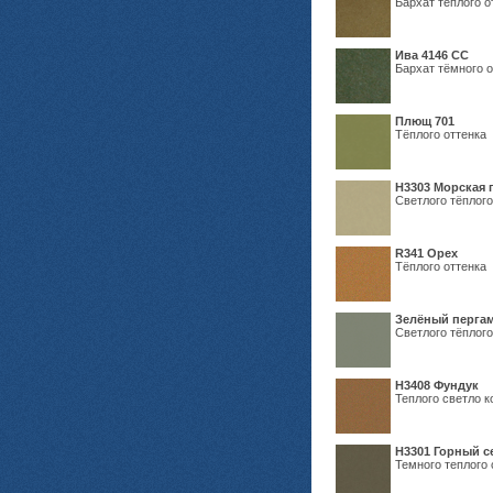
Бархат тёплого о
Ива 4146 СС
Бархат тёмного о
Плющ 701
Тёплого оттенка
H3303 Морская 
Светлого тёплого
R341 Орех
Тёплого оттенка
Зелёный пергам
Светлого тёплого
Н3408 Фундук
Теплого светло к
Н3301 Горный 
Темного теплого 