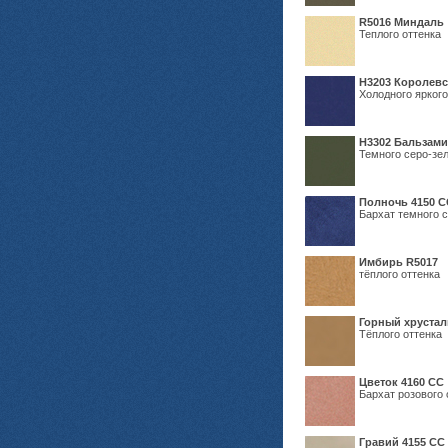
R5016 Миндаль
Теплого оттенка
Н3203 Королевс
Холодного яркого
Н3302 Бальзам
Темного серо-зел
Полночь 4150 С
Бархат темного с
Имбирь R5017
тёплого оттенка
Горный хрустал
Тёплого оттенка
Цветок 4160 СС
Бархат розового 
Гравий 4155 СС