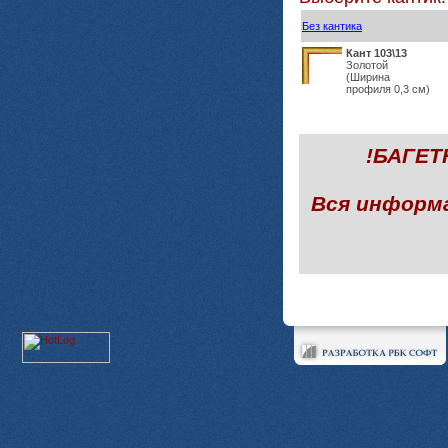
Без кантика
Кант 103\13
Золотой
(Ширина
профиля 0,3 см)
!БАГЕ
Вся информ