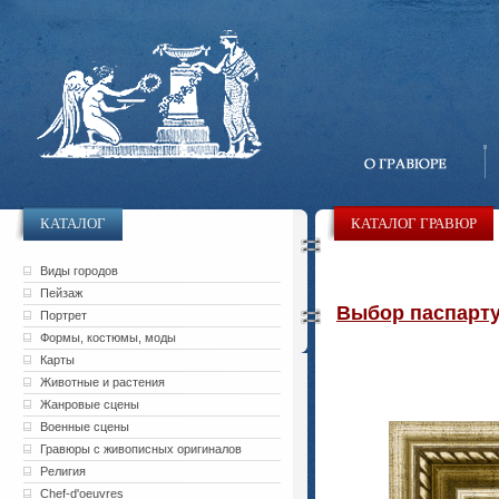
КАТАЛОГ
КАТАЛОГ ГРАВЮР
Виды городов
Пейзаж
Выбор паспарту 
Портрет
Формы, костюмы, моды
Карты
Животные и растения
Жанровые сцены
Военные сцены
Гравюры с живописных оригиналов
Религия
Chef-d'oeuvres