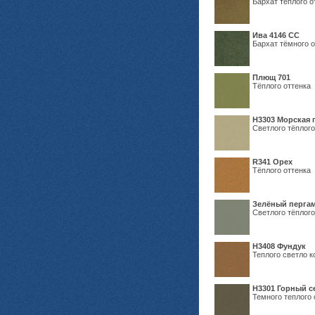
Бархат тёплого о
Ива 4146 СС
Бархат тёмного о
Плющ 701
Тёплого оттенка
H3303 Морская 
Светлого тёплого
R341 Орех
Тёплого оттенка
Зелёный пергам
Светлого тёплого
Н3408 Фундук
Теплого светло к
Н3301 Горный 
Темного теплого 