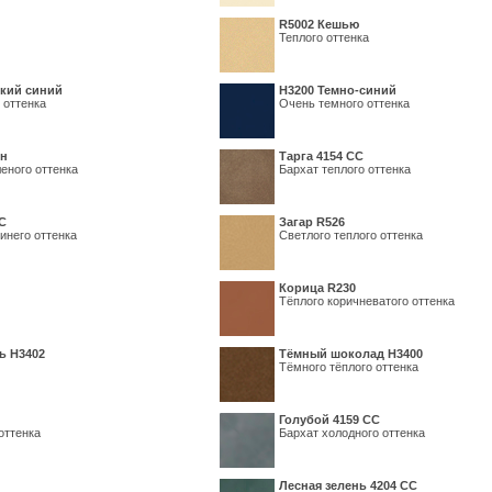
R5002 Кешью
Теплого оттенка
кий синий
Н3200 Темно-синий
 оттенка
Очень темного оттенка
ин
Тарга 4154 СС
еного оттенка
Бархат теплого оттенка
С
Загар R526
инего оттенка
Светлого теплого оттенка
Корица R230
Тёплого коричневатого оттенка
ь H3402
Тёмный шоколад H3400
Тёмного тёплого оттенка
Голубой 4159 СС
оттенка
Бархат холодного оттенка
Лесная зелень 4204 СС