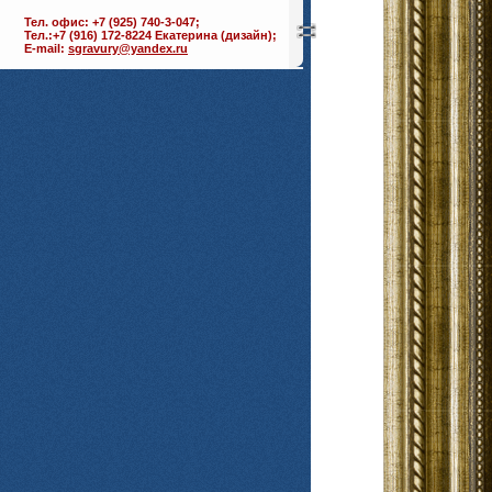
Тел. офис: +7 (925) 740-3-047;
Тел.:+7 (916) 172-8224 Екатерина (дизайн);
E-mail:
sgravury@yandex.ru