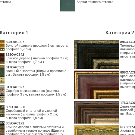
оттенка
Бархат тёмного оттенка
Категория 1
Категория 2
828OAC007
896OAC3
Золотой (ширина профиля 2 см; высота
Темно-ко
профиля 1,7 см)
патиниро
(ширина 
828OAC842
высота п
Красное дерево ( ширина профиля 2 см;
высота профиля 1,7 см )
317OAC002
зеленый с золотом (Ширина профиля 3
896OAC3
см ; Высота профиля 1,5 см)
Красное 
патиниро
(ширина 
высота п
317OAC027
Серебро патинированное (ширина
профиля 3 см; высота профиля 1,5 см)
176OAC6
Деревянн
809.ОАС.211
полосой 
Серебряный с патиной и узорной
см; Высо
насечкой ( ширина профиля 2 см;
высота профиля 1,8 см)
805OAC171
Темное дерево с золотым оттенком и
PB 3017-
серебряным узором по краю (Ширина
Золото с
профиля 2,5 см; высота профиля 1,5
профиля 