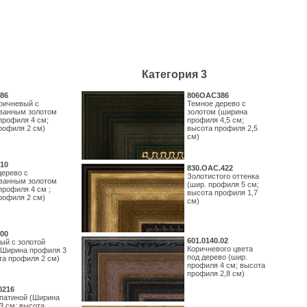
Категория 3
86
806OAC386
ричневый с
Темное дерево с
ванным золотом
золотом (ширина
профиля 4 см;
профиля 4,5 см;
рофиля 2 см)
высота профиля 2,5
см)
10
830.ОАС.422
дерево с
Золотистого оттенка
ванным золотом
(шир. профиля 5 см;
профиля 4 см ;
высота профиля 1,7
рофиля 2 см)
см)
00
601.0140.02
ый с золотой
Коричневого цвета
(Ширина профиля 3
под дерево (шир.
та профиля 2 см)
профиля 4 см; высота
профиля 2,8 см)
0216
 патиной (Ширина
3 см; высота