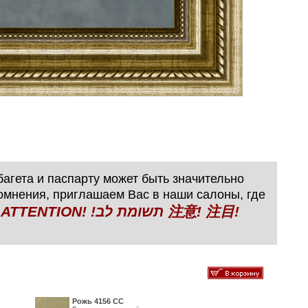
агета и паспарту может быть значительно
сомнения, приглашаем Вас в наши салоны, где
N! !תשומת לב 注意! 注目!
Рожь 4156 СС