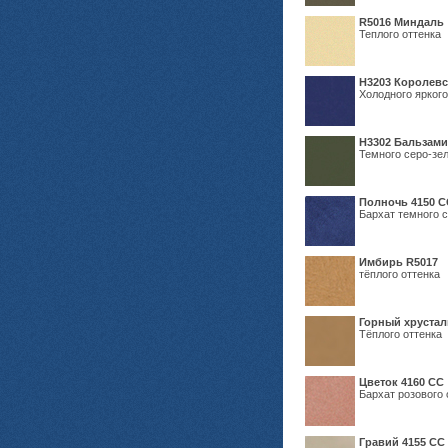
R5016 Миндаль
Теплого оттенка
Н3203 Королевс
Холодного яркого
Н3302 Бальзам
Темного серо-зел
Полночь 4150 С
Бархат темного с
Имбирь R5017
тёплого оттенка
Горный хрустал
Тёплого оттенка
Цветок 4160 СС
Бархат розового 
Гравий 4155 СС