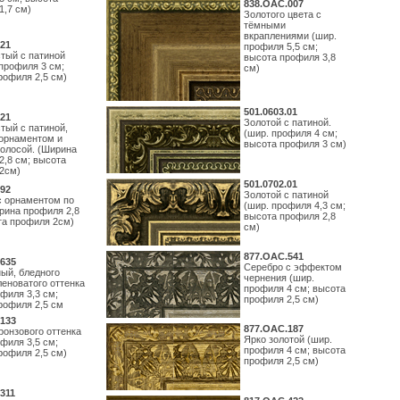
838.ОАС.007
1,7 см)
Золотого цвета с
тёмными
вкраплениями (шир.
21
профиля 5,5 см;
тый с патиной
высота профиля 3,8
профиля 3 см;
см)
рофиля 2,5 см)
501.0603.01
21
Золотой с патиной.
тый с патиной,
(шир. профиля 4 см;
орнаментом и
высота профиля 3 см)
полосой. (Ширина
2,8 см; высота
2см)
501.0702.01
92
Золотой с патиной
с орнаментом по
(шир. профиля 4,3 см;
рина профиля 2,8
высота профиля 2,8
та профиля 2см)
см)
877.ОАС.541
635
Серебро с эффектом
ый, бледного
чернения (шир.
леноватого оттенка
профиля 4 см; высота
филя 3,3 см;
профиля 2,5 см)
рофиля 2,5 см
133
877.ОАС.187
ронзового оттенка
Ярко золотой (шир.
филя 3,5 см;
профиля 4 см; высота
рофиля 2,5 см)
профиля 2,5 см)
311