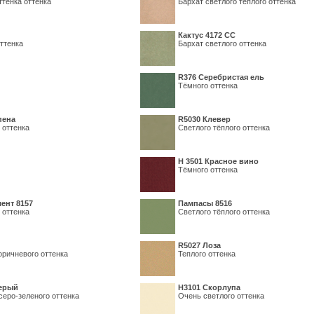
ттенка оттенка
Бархат светлого тёплого оттенка
Кактус 4172 СС
ттенка
Бархат светлого оттенка
R376 Серебристая ель
Тёмного оттенка
пена
R5030 Клевер
 оттенка
Светлого тёплого оттенка
Н 3501 Красное вино
Тёмного оттенка
ент 8157
Пампасы 8516
 оттенка
Светлого тёплого оттенка
R5027 Лоза
оричневого оттенка
Теплого оттенка
серый
Н3101 Скорлупа
серо-зеленого оттенка
Очень светлого оттенка