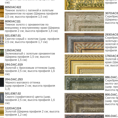
см)
профиля 
805OAC422
Темное золото с патиной и золотым
307OAC0
орнаментом по краю (Ширина профиля
Серебрис
2,5 см; высота профиля 1,5 см)
(Ширина 
809OAC111
высота п
Темное золото с орнаментом по
внешнему и внутреннему краю (Ширина
профиля 2 см; высота профиля 1,8 см)
293OAC0
501.0367.01
Серебрис
Светло-серый с золотом (шир. профиля
золотым 
2,5 см; высота профиля 1,7 см)
золотой 
профиля 
135OAC502
профиля 
Зеленоватый с золотым орнаментом
176OAC4
(Ширина профиля 1,5 см; высота
Золотой 
профиля 1,5 см)
краю (Ши
244.ОАС.019
см; высо
Золотой с бронзовым оттенком (шир.
профиля 2,5 см; высота профиля 1,6
см)
886.ОАС.
204.OAC.253
Серебрян
Чёрного матового оттенка
желто-зе
(шир.профиля 2 см; высота профиля
(шир. про
1,3)
высота п
501.0367.02
800.ОАС.
Серого (графитового) цвета (шир.
Светло-б
профиля 2,5 см; высота профиля 1,6
(шир. про
см)
высота п
122OAC224
Золотой (Ширина профиля 2 см; высота
профиля 1,2 см)
800.ОАС.