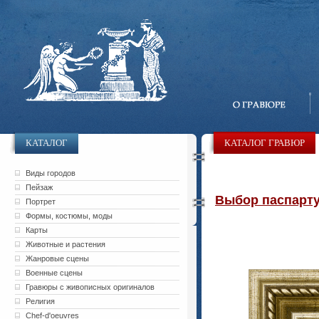
КАТАЛОГ
КАТАЛОГ ГРАВЮР
Виды городов
Пейзаж
Выбор паспарту 
Портрет
Формы, костюмы, моды
Карты
Животные и растения
Жанровые сцены
Военные сцены
Гравюры с живописных оригиналов
Религия
Chef-d'oeuvres