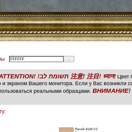
тены
ВНИМАНИЕ! ATTENTION! !תשומת לב 注意! 注目! ध्यान!
Цвет б
 и экраном Вашего монитора. Если у Вас возникли 
ВНИМАНИЕ! ATTENTIO
пользоваться реальными образцами.
ту:
Пегий 4144 СС