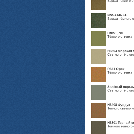
Бархат тёплого о
Ива 4146 СС
Бархат тёмного о
Плющ 701
Тёплого оттенка
H3303 Морская 
Светлого тёплого
R341 Орех
Тёплого оттенка
Зелёный пергам
Светлого тёплого
Н3408 Фундук
Теплого светло к
Н3301 Горный 
Темного теплого 