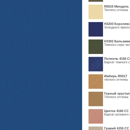
R5016 Миндаль
Теплого оттенка
Н3203 Королевс
Холодного яркого
Н3302 Бальзам
Темного серо-зел
Полночь 4150 С
Бархат темного с
Имбирь R5017
тёплого оттенка
Горный хрустал
Тёплого оттенка
Цветок 4160 СС
Бархат розового 
Гравий 4155 СС