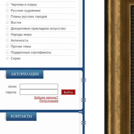
Чертежи и планы
Русские художники
Планы русских городов
Восток
Декоративно-прикладное искусство
Народы мира
Античность
Прочие темы
Подарочные сертификаты
Серии
АВТОРИЗАЦИЯ
логин
пароль
Забыли пароль?
Регистрация
КОНТАКТЫ