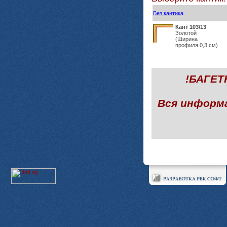
Без кантика
Кант 103\13
Золотой
(Ширина
профиля 0,3 см)
!БАГЕ
Вся информ