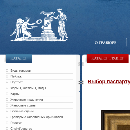
КАТАЛОГ
КАТАЛОГ ГРАВЮР
Виды городов
Пейзаж
Выбор паспарту 
Портрет
Формы, костюмы, моды
Карты
Животные и растения
Жанровые сцены
Военные сцены
Гравюры с живописных оригиналов
Религия
Chef-d'oeuvres