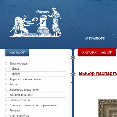
КАТАЛОГ
КАТАЛОГ ГРАВЮР
Виды городов
Пейзаж
Выбор паспарту 
Портрет
Формы, костюмы, моды
Карты
Животные и растения
Жанровые сцены
Военные сцены
Гравюры с живописных оригиналов
Религия
Chef-d'oeuvres