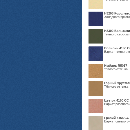
Н3203 Королевс
Холодного яркого
Н3302 Бальзам
Темного серо-зел
Полночь 4150 С
Бархат темного с
Имбирь R5017
тёплого оттенка
Горный хрустал
Тёплого оттенка
Цветок 4160 СС
Бархат розового 
Гравий 4155 СС
Бархат светлого 