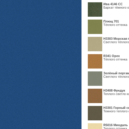
Ива 4146 СС
Бархат тёмного о
Плющ 701
Тёплого оттенка
H3303 Морская 
Светлого тёплого
R341 Орех
Тёплого оттенка
Зелёный пергам
Светлого тёплого
Н3408 Фундук
Теплого светло к
Н3301 Горный 
Темного теплого 
R5016 Миндаль
Теплого оттенка