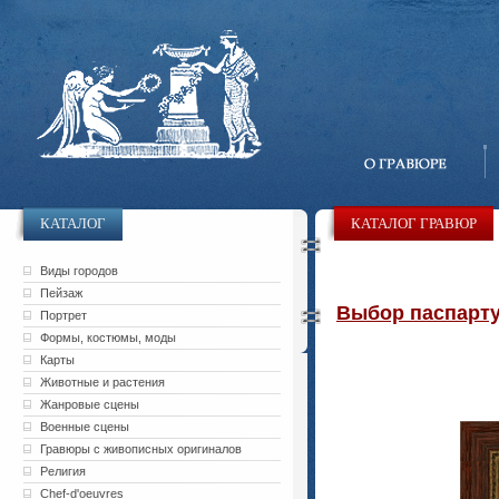
КАТАЛОГ
КАТАЛОГ ГРАВЮР
Виды городов
Пейзаж
Выбор паспарту 
Портрет
Формы, костюмы, моды
Карты
Животные и растения
Жанровые сцены
Военные сцены
Гравюры с живописных оригиналов
Религия
Chef-d'oeuvres