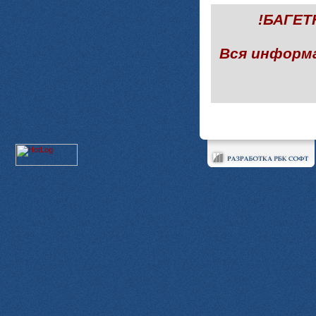
!БАГЕ
Вся информ