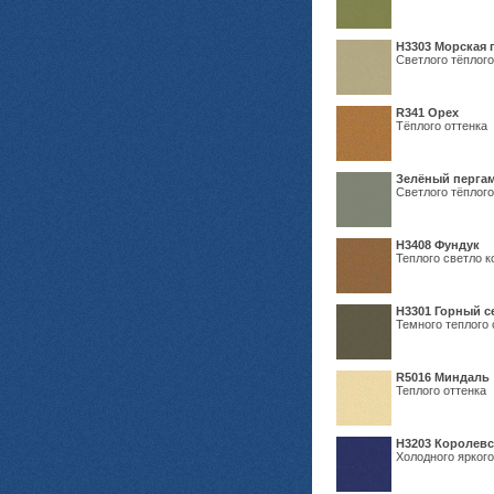
H3303 Морская 
Светлого тёплого
R341 Орех
Тёплого оттенка
Зелёный пергам
Светлого тёплого
Н3408 Фундук
Теплого светло к
Н3301 Горный 
Темного теплого 
R5016 Миндаль
Теплого оттенка
Н3203 Королевс
Холодного яркого