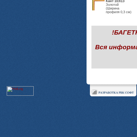
Кант 103\13
Золотой
(Ширина
профиля 0,3 см)
!БАГЕ
Вся информ