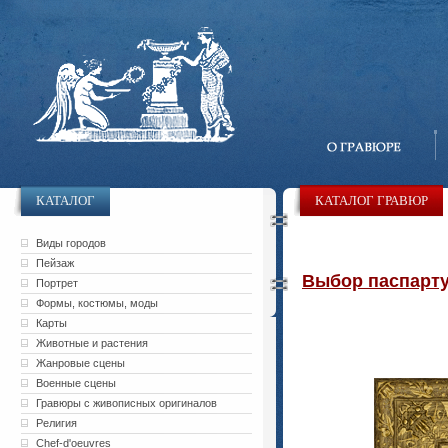
КАТАЛОГ
КАТАЛОГ ГРАВЮР
Виды городов
Пейзаж
Выбор паспарту 
Портрет
Формы, костюмы, моды
Карты
Животные и растения
Жанровые сцены
Военные сцены
Гравюры с живописных оригиналов
Религия
Chef-d'oeuvres