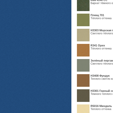
Ива 4146 СС
Бархат тёмного о
Плющ 701
Тёплого оттенка
H3303 Морская 
Светлого тёплого
R341 Орех
Тёплого оттенка
Зелёный пергам
Светлого тёплого
Н3408 Фундук
Теплого светло к
Н3301 Горный 
Темного теплого 
R5016 Миндаль
Теплого оттенка