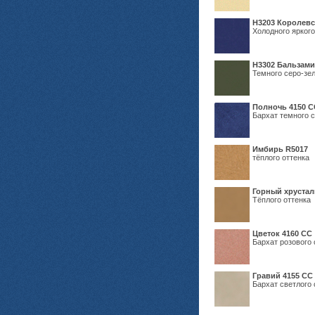
Н3203 Королевс
Холодного яркого
Н3302 Бальзам
Темного серо-зел
Полночь 4150 С
Бархат темного с
Имбирь R5017
тёплого оттенка
Горный хрустал
Тёплого оттенка
Цветок 4160 СС
Бархат розового 
Гравий 4155 СС
Бархат светлого 