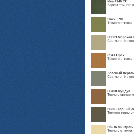
Ива 4146 СС
Бархат тёмного о
Плющ 701
Тёплого оттенка
H3303 Морская 
Светлого тёплого
R341 Орех
Тёплого оттенка
Зелёный пергам
Светлого тёплого
Н3408 Фундук
Теплого светло к
Н3301 Горный 
Темного теплого 
R5016 Миндаль
Теплого оттенка