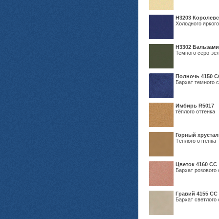
Н3203 Королевс
Холодного яркого
Н3302 Бальзам
Темного серо-зел
Полночь 4150 С
Бархат темного с
Имбирь R5017
тёплого оттенка
Горный хрустал
Тёплого оттенка
Цветок 4160 СС
Бархат розового 
Гравий 4155 СС
Бархат светлого 