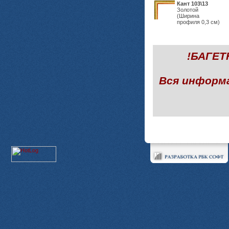
Кант 103\13
Золотой
(Ширина
профиля 0,3 см)
!БАГЕ
Вся информ