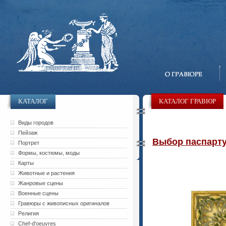
КАТАЛОГ
КАТАЛОГ ГРАВЮР
Виды городов
Пейзаж
Выбор паспарту 
Портрет
Формы, костюмы, моды
Карты
Животные и растения
Жанровые сцены
Военные сцены
Гравюры с живописных оригиналов
Религия
Chef-d'oeuvres