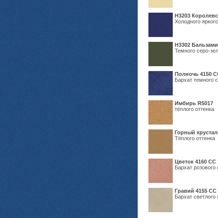
Н3203 Королевс
Холодного яркого
Н3302 Бальзам
Темного серо-зел
Полночь 4150 С
Бархат темного с
Имбирь R5017
тёплого оттенка
Горный хрустал
Тёплого оттенка
Цветок 4160 СС
Бархат розового 
Гравий 4155 СС
Бархат светлого 