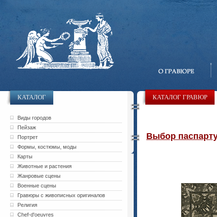
КАТАЛОГ
КАТАЛОГ ГРАВЮР
Виды городов
Пейзаж
Выбор паспарту 
Портрет
Формы, костюмы, моды
Карты
Животные и растения
Жанровые сцены
Военные сцены
Гравюры с живописных оригиналов
Религия
Chef-d'oeuvres