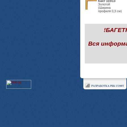
Кант 103\13
Золотой
(Ширина
профиля 0,3 см)
!БАГЕ
Вся информ