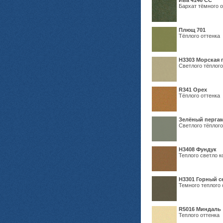
Ива 4146 СС
Бархат тёмного о
Плющ 701
Тёплого оттенка
H3303 Морская 
Светлого тёплого
R341 Орех
Тёплого оттенка
Зелёный пергам
Светлого тёплого
Н3408 Фундук
Теплого светло к
Н3301 Горный 
Темного теплого 
R5016 Миндаль
Теплого оттенка