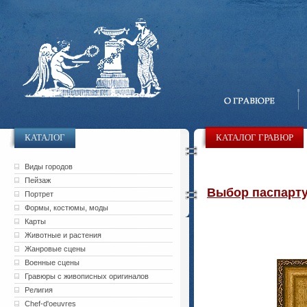
КАТАЛОГ
КАТАЛОГ ГРАВЮР
Виды городов
Пейзаж
Выбор паспарту 
Портрет
Формы, костюмы, моды
Карты
Животные и растения
Жанровые сцены
Военные сцены
Гравюры с живописных оригиналов
Религия
Chef-d'oeuvres