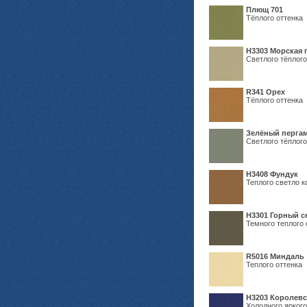
Плющ 701
Тёплого оттенка
H3303 Морская 
Светлого тёплого
R341 Орех
Тёплого оттенка
Зелёный пергам
Светлого тёплого
Н3408 Фундук
Теплого светло к
Н3301 Горный 
Темного теплого 
R5016 Миндаль
Теплого оттенка
Н3203 Королевс
Холодного яркого