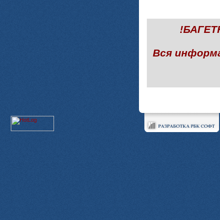
!БАГЕ
Вся информ