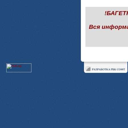
!БАГЕ
Вся информ