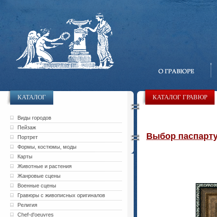
КАТАЛОГ
КАТАЛОГ ГРАВЮР
Виды городов
Пейзаж
Выбор паспарту 
Портрет
Формы, костюмы, моды
Карты
Животные и растения
Жанровые сцены
Военные сцены
Гравюры с живописных оригиналов
Религия
Chef-d'oeuvres