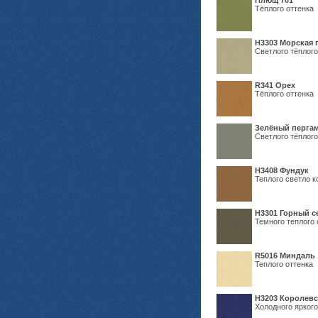
Плющ 701
Тёплого оттенка
H3303 Морская 
Светлого тёплого
R341 Орех
Тёплого оттенка
Зелёный пергам
Светлого тёплого
Н3408 Фундук
Теплого светло к
Н3301 Горный 
Темного теплого 
R5016 Миндаль
Теплого оттенка
Н3203 Королевс
Холодного яркого