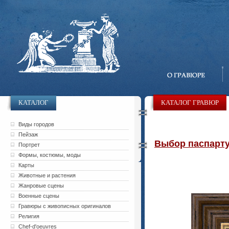
КАТАЛОГ
КАТАЛОГ ГРАВЮР
Виды городов
Пейзаж
Выбор паспарту 
Портрет
Формы, костюмы, моды
Карты
Животные и растения
Жанровые сцены
Военные сцены
Гравюры с живописных оригиналов
Религия
Chef-d'oeuvres