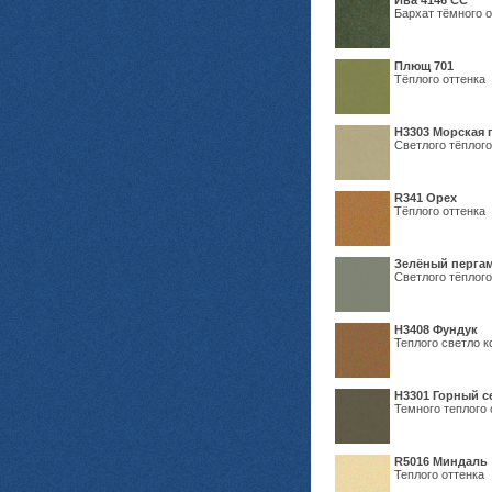
Ива 4146 СС
Бархат тёмного о
Плющ 701
Тёплого оттенка
H3303 Морская 
Светлого тёплого
R341 Орех
Тёплого оттенка
Зелёный пергам
Светлого тёплого
Н3408 Фундук
Теплого светло к
Н3301 Горный 
Темного теплого 
R5016 Миндаль
Теплого оттенка