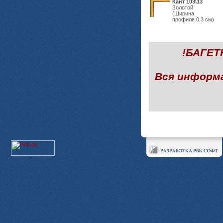
Кант 103\13
Золотой
(Ширина
профиля 0,3 см)
!БАГЕ
Вся информ