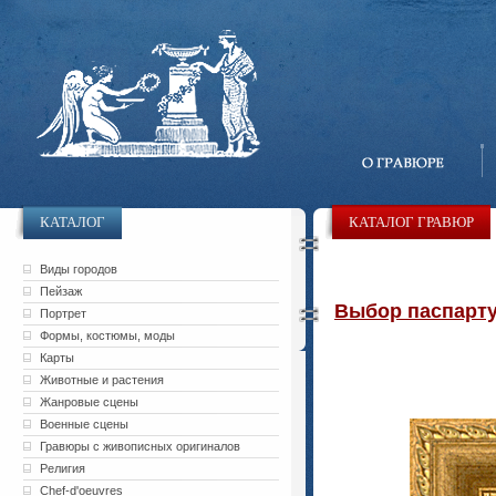
КАТАЛОГ
КАТАЛОГ ГРАВЮР
Виды городов
Пейзаж
Выбор паспарту 
Портрет
Формы, костюмы, моды
Карты
Животные и растения
Жанровые сцены
Военные сцены
Гравюры с живописных оригиналов
Религия
Chef-d'oeuvres