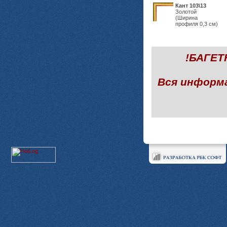
Кант 103\13
Золотой
(Ширина
профиля 0,3 см)
!БАГЕ
Вся информ