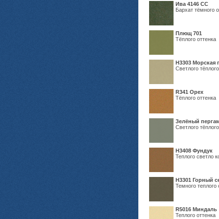
Ива 4146 СС
Бархат тёмного о
Плющ 701
Тёплого оттенка
H3303 Морская 
Светлого тёплого
R341 Орех
Тёплого оттенка
Зелёный пергам
Светлого тёплого
Н3408 Фундук
Теплого светло к
Н3301 Горный 
Темного теплого 
R5016 Миндаль
Теплого оттенка