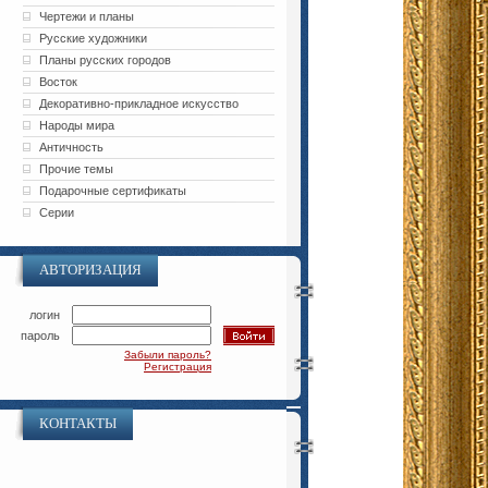
Чертежи и планы
Русские художники
Планы русских городов
Восток
Декоративно-прикладное искусство
Народы мира
Античность
Прочие темы
Подарочные сертификаты
Серии
АВТОРИЗАЦИЯ
логин
пароль
Забыли пароль?
Регистрация
КОНТАКТЫ