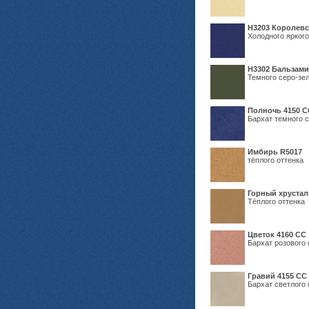
Н3203 Королевс
Холодного яркого
Н3302 Бальзам
Темного серо-зел
Полночь 4150 С
Бархат темного с
Имбирь R5017
тёплого оттенка
Горный хрустал
Тёплого оттенка
Цветок 4160 СС
Бархат розового 
Гравий 4155 СС
Бархат светлого 