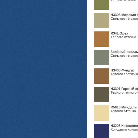
Тёплого оттенка
H3303 Морская 
Светлого тёплого
R341 Орех
Тёплого оттенка
Зелёный пергам
Светлого тёплого
Н3408 Фундук
Теплого светло к
Н3301 Горный 
Темного теплого 
R5016 Миндаль
Теплого оттенка
Н3203 Королевс
Холодного яркого