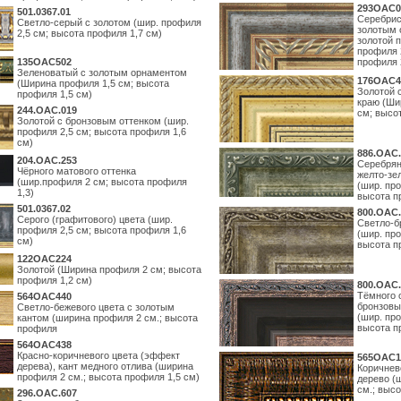
293OAC0
501.0367.01
Серебрис
Светло-серый с золотом (шир. профиля
золотым 
2,5 см; высота профиля 1,7 см)
золотой 
профиля 
135OAC502
профиля 
Зеленоватый с золотым орнаментом
176OAC4
(Ширина профиля 1,5 см; высота
Золотой 
профиля 1,5 см)
краю (Ши
244.ОАС.019
см; высо
Золотой с бронзовым оттенком (шир.
профиля 2,5 см; высота профиля 1,6
см)
886.ОАС.
204.OAC.253
Серебрян
Чёрного матового оттенка
желто-зе
(шир.профиля 2 см; высота профиля
(шир. про
1,3)
высота п
501.0367.02
800.ОАС.
Серого (графитового) цвета (шир.
Светло-б
профиля 2,5 см; высота профиля 1,6
(шир. про
см)
высота п
122OAC224
Золотой (Ширина профиля 2 см; высота
профиля 1,2 см)
800.ОАС.
Тёмного 
564ОАС440
бронзовы
Светло-бежевого цвета с золотым
(шир. про
кантом (ширина профиля 2 см.; высота
высота п
профиля
564ОАС438
Красно-коричневого цвета (эффект
565ОАС1
дерева), кант медного отлива (ширина
Коричнев
профиля 2 см.; высота профиля 1,5 см)
дерево (
см.; выс
296.OAC.607