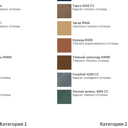
ин
Тарга 4154 СС
еного оттенка
Бархат теплого оттенка
С
Загар R526
инего оттенка
Светлого теплого оттенка
Корица R230
Тёплого коричневатого оттенка
ь H3402
Тёмный шоколад H3400
Тёмного тёплого оттенка
Голубой 4159 СС
оттенка
Бархат холодного оттенка
Лесная зелень 4204 СС
оттенка
Бархат тёмного оттенка
Категория 1
Категория 2