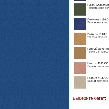
Н3302 Бальзам
Темного серо-зел
Полночь 4150 С
Бархат темного с
Имбирь R5017
тёплого оттенка
Горный хрустал
Тёплого оттенка
Цветок 4160 СС
Бархат розового 
Гравий 4155 СС
Бархат светлого 
Выберите багет: