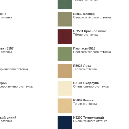
Тёмного оттенка
пена
R5030 Клевер
 оттенка
Светлого тёплого оттенка
Н 3501 Красное вино
Тёмного оттенка
ент 8157
Пампасы 8516
 оттенка
Светлого тёплого оттенка
R5027 Лоза
оричневого оттенка
Теплого оттенка
серый
Н3101 Скорлупа
серо-зеленого оттенка
Очень светлого оттенка
R5002 Кешью
Теплого оттенка
кий синий
Н3200 Темно-синий
 оттенка
Очень темного оттенка