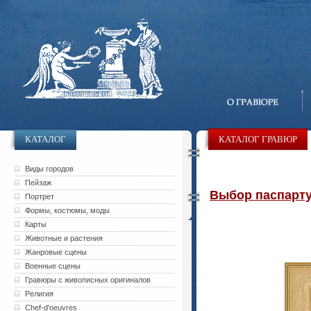
КАТАЛОГ
КАТАЛОГ ГРАВЮР
Виды городов
Пейзаж
Выбор паспарту 
Портрет
Формы, костюмы, моды
Карты
Животные и растения
Жанровые сцены
Военные сцены
Гравюры с живописных оригиналов
Религия
Chef-d'oeuvres