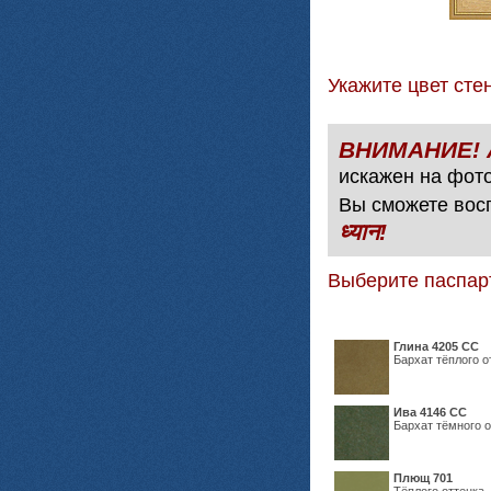
Укажите цвет с
искажен на фото
Вы сможете вос
ध्यान!
Выберите паспар
Глина 4205 СС
Бархат тёплого о
Ива 4146 СС
Бархат тёмного о
Плющ 701