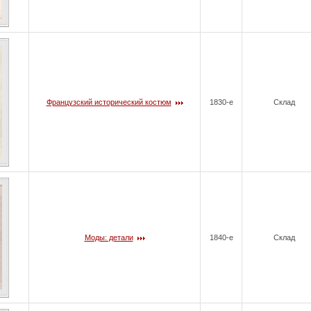
Французский исторический костюм
1830-е
Склад
Моды: детали
1840-е
Склад