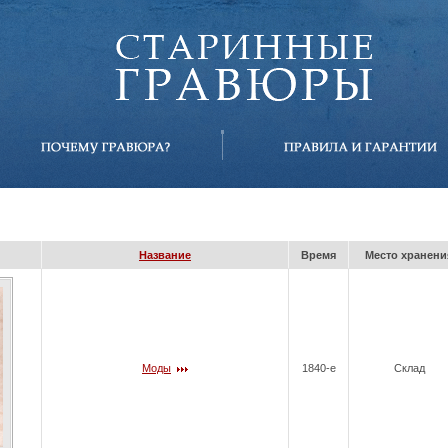
Название
Время
Место хранени
Моды
1840-е
Склад