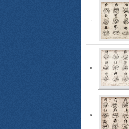
7
8
9