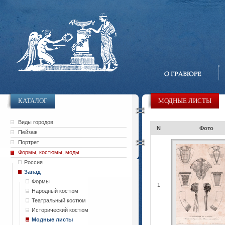
КАТАЛОГ
МОДНЫЕ ЛИСТЫ
Виды городов
N
Фото
Пейзаж
Портрет
Формы, костюмы, моды
Россия
Запад
Формы
1
Народный костюм
Театральный костюм
Исторический костюм
Модные листы