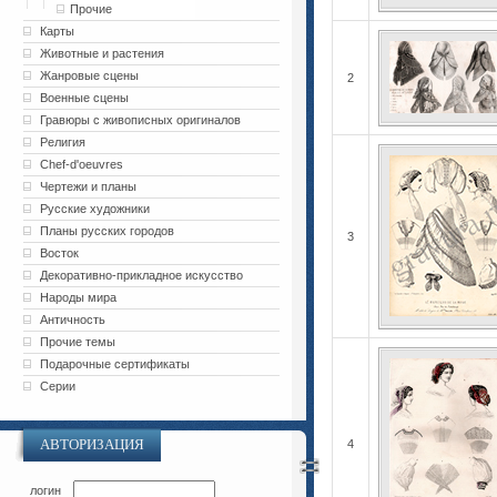
Прочие
Карты
Животные и растения
Жанровые сцены
2
Военные сцены
Гравюры с живописных оригиналов
Религия
Chef-d'oeuvres
Чертежи и планы
Русские художники
Планы русских городов
3
Восток
Декоративно-прикладное искусство
Народы мира
Античность
Прочие темы
Подарочные сертификаты
Серии
АВТОРИЗАЦИЯ
4
логин