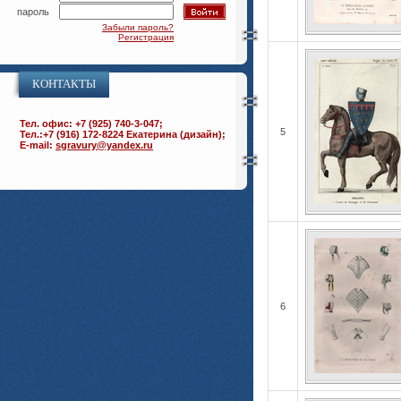
пароль
Забыли пароль?
Регистрация
КОНТАКТЫ
Тел. офис: +7 (925) 740-3-047;
5
Тел.:+7 (916) 172-8224 Екатерина (дизайн);
E-mail:
sgravury@yandex.ru
6