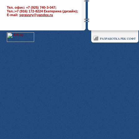
Тел. офис: +7 (925) 740-3-047;
Тел.:+7 (916) 172-8224 Екатерина (дизайн);
E-mail:
sgravury@yandex.ru