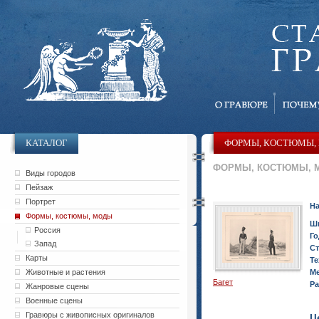
КАТАЛОГ
ФОРМЫ, КОСТЮМЫ,
ФОРМЫ, КОСТЮМЫ, 
Виды городов
Пейзаж
Портрет
На
Формы, костюмы, моды
Ш
Россия
Го
Запад
Ст
Карты
Те
Животные и растения
Ме
Багет
Ра
Жанровые сцены
Военные сцены
Гравюры с живописных оригиналов
Ц