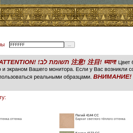
тены
ВНИМАНИЕ! ATTENTION! !תשומת לב 注意! 注目! ध्यान!
Цвет б
 и экраном Вашего монитора. Если у Вас возникли 
ВНИМАНИЕ! ATTENTIO
пользоваться реальными образцами.
ту:
Пегий 4144 СС
ттенка оттенка
Бархат светлого тёплого оттенка