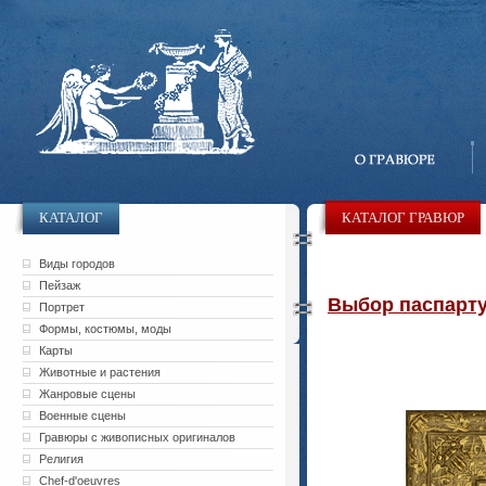
КАТАЛОГ
КАТАЛОГ ГРАВЮР
Виды городов
Пейзаж
Выбор паспарту 
Портрет
Формы, костюмы, моды
Карты
Животные и растения
Жанровые сцены
Военные сцены
Гравюры с живописных оригиналов
Религия
Chef-d'oeuvres