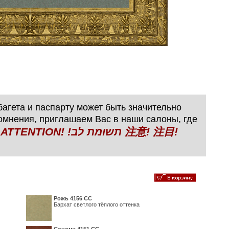
агета и паспарту может быть значительно
сомнения, приглашаем Вас в наши салоны, где
N! !תשומת לב 注意! 注目!
Рожь 4156 СС
Бархат светлого тёплого оттенка