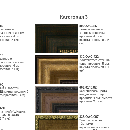
Категория 3
86
806OAC386
ричневый с
Темное дерево с
ванным золотом
золотом (ширина
профиля 4 см;
профиля 4,5 см;
рофиля 2 см)
высота профиля 2,5
см)
10
830.ОАС.422
дерево с
Золотистого оттенка
ванным золотом
(шир. профиля 5 см;
профиля 4 см ;
высота профиля 1,7
рофиля 2 см)
см)
00
601.0140.02
ый с золотой
Коричневого цвета
(Ширина профиля 3
под дерево (шир.
та профиля 2 см)
профиля 4 см; высота
профиля 2,8 см)
0216
 патиной (Ширина
3 см; высота
838.ОАС.007
1,7 см)
Золотого цвета с
тёмными
вкраплениями (шир.