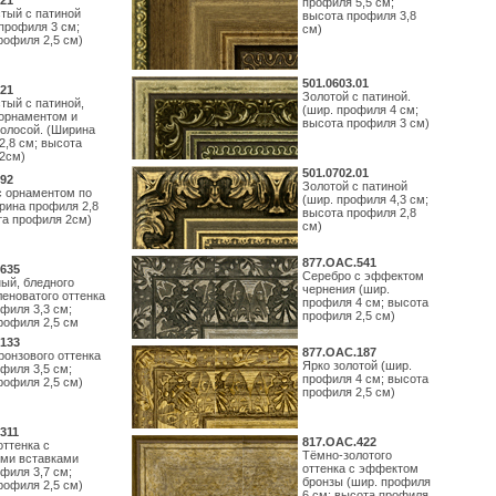
21
профиля 5,5 см;
тый с патиной
высота профиля 3,8
профиля 3 см;
см)
рофиля 2,5 см)
501.0603.01
21
Золотой с патиной.
тый с патиной,
(шир. профиля 4 см;
орнаментом и
высота профиля 3 см)
полосой. (Ширина
2,8 см; высота
2см)
501.0702.01
92
Золотой с патиной
с орнаментом по
(шир. профиля 4,3 см;
рина профиля 2,8
высота профиля 2,8
та профиля 2см)
см)
877.ОАС.541
635
Серебро с эффектом
ый, бледного
чернения (шир.
леноватого оттенка
профиля 4 см; высота
филя 3,3 см;
профиля 2,5 см)
рофиля 2,5 см
133
877.ОАС.187
ронзового оттенка
Ярко золотой (шир.
филя 3,5 см;
профиля 4 см; высота
рофиля 2,5 см)
профиля 2,5 см)
311
817.ОАС.422
оттенка с
Тёмно-золотого
ми вставками
оттенка с эффектом
филя 3,7 см;
бронзы (шир. профиля
рофиля 2,5 см)
6 см; высота профиля