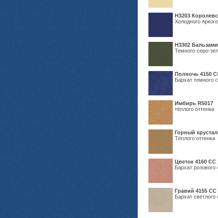
Н3203 Королевс
Холодного яркого
Н3302 Бальзам
Темного серо-зел
Полночь 4150 С
Бархат темного с
Имбирь R5017
тёплого оттенка
Горный хрустал
Тёплого оттенка
Цветок 4160 СС
Бархат розового 
Гравий 4155 СС
Бархат светлого 