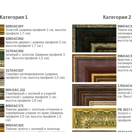
Категория 1
Категория 2
828OAC007
896OAC3
Золотой (ширина профиля 2 см; высота
Темно-ко
профиля 1,7 см)
патиниро
(ширина 
828OAC842
высота п
Красное дерево ( ширина профиля 2 см;
высота профиля 1,7 см )
317OAC002
зеленый с золотом (Ширина профиля 3
896OAC3
см ; Высота профиля 1,5 см)
Красное 
патиниро
(ширина 
высота п
317OAC027
Серебро патинированное (ширина
профиля 3 см; высота профиля 1,5 см)
176OAC6
Деревянн
809.ОАС.211
полосой 
Серебряный с патиной и узорной
см; Высо
насечкой ( ширина профиля 2 см;
высота профиля 1,8 см)
805OAC171
Темное дерево с золотым оттенком и
PB 3017-
серебряным узором по краю (Ширина
Золото с
профиля 2,5 см; высота профиля 1,5
профиля 
см)
профиля 
805OAC422
Темное золото с патиной и золотым