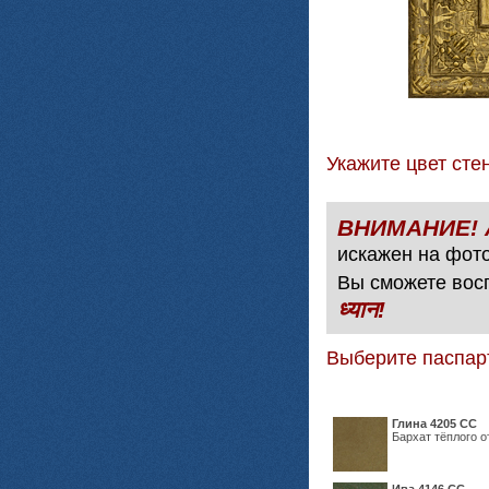
Укажите цвет с
искажен на фото
Вы сможете вос
ध्यान!
Выберите паспар
Глина 4205 СС
Бархат тёплого о