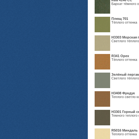
Ива 4146 СС
Бархат тёмного о
Плющ 701
Тёплого оттенка
H3303 Морская 
Светлого тёплого
R341 Орех
Тёплого оттенка
Зелёный пергам
Светлого тёплого
Н3408 Фундук
Теплого светло к
Н3301 Горный 
Темного теплого 
R5016 Миндаль
Теплого оттенка