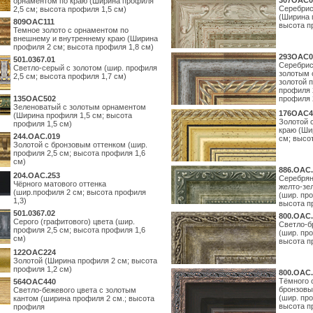
307OAC0
орнаментом по краю (Ширина профиля
Серебрис
2,5 см; высота профиля 1,5 см)
(Ширина 
809OAC111
высота п
Темное золото с орнаментом по
внешнему и внутреннему краю (Ширина
профиля 2 см; высота профиля 1,8 см)
293OAC0
501.0367.01
Серебрис
Светло-серый с золотом (шир. профиля
золотым 
2,5 см; высота профиля 1,7 см)
золотой 
профиля 
135OAC502
профиля 
Зеленоватый с золотым орнаментом
176OAC4
(Ширина профиля 1,5 см; высота
Золотой 
профиля 1,5 см)
краю (Ши
244.ОАС.019
см; высо
Золотой с бронзовым оттенком (шир.
профиля 2,5 см; высота профиля 1,6
см)
886.ОАС.
204.OAC.253
Серебрян
Чёрного матового оттенка
желто-зе
(шир.профиля 2 см; высота профиля
(шир. про
1,3)
высота п
501.0367.02
800.ОАС.
Серого (графитового) цвета (шир.
Светло-б
профиля 2,5 см; высота профиля 1,6
(шир. про
см)
высота п
122OAC224
Золотой (Ширина профиля 2 см; высота
профиля 1,2 см)
800.ОАС.
Тёмного 
564ОАС440
бронзовы
Светло-бежевого цвета с золотым
(шир. про
кантом (ширина профиля 2 см.; высота
высота п
профиля