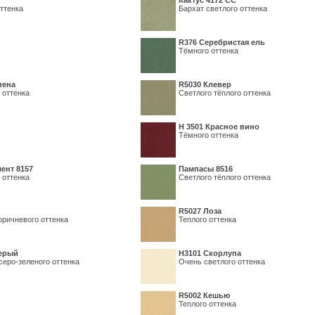
Кактус 4172 СС
ттенка
Бархат светлого оттенка
R376 Серебристая ель
Тёмного оттенка
пена
R5030 Клевер
 оттенка
Светлого тёплого оттенка
Н 3501 Красное вино
Тёмного оттенка
ент 8157
Пампасы 8516
 оттенка
Светлого тёплого оттенка
R5027 Лоза
оричневого оттенка
Теплого оттенка
серый
Н3101 Скорлупа
серо-зеленого оттенка
Очень светлого оттенка
R5002 Кешью
Теплого оттенка