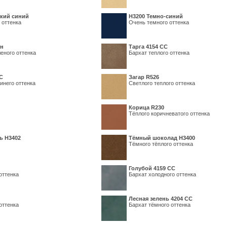
кий синий
Н3200 Темно-синий
 оттенка
Очень темного оттенка
ин
Тарга 4154 СС
еного оттенка
Бархат теплого оттенка
С
Загар R526
инего оттенка
Светлого теплого оттенка
Корица R230
Тёплого коричневатого оттенка
ь H3402
Тёмный шоколад H3400
Тёмного тёплого оттенка
Голубой 4159 СС
оттенка
Бархат холодного оттенка
Лесная зелень 4204 СС
оттенка
Бархат тёмного оттенка