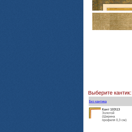
Выберите кантик:
Без кантика
Кант 103\13
Золотой
(Ширина
профиля 0,3 см)