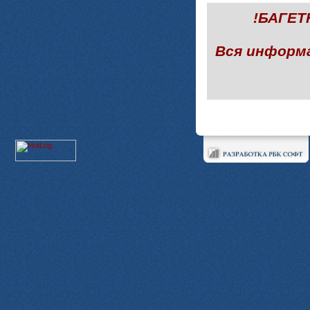
!БАГЕ
Вся информ