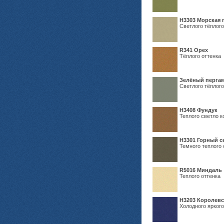
H3303 Морская 
Светлого тёплого
R341 Орех
Тёплого оттенка
Зелёный пергам
Светлого тёплого
Н3408 Фундук
Теплого светло к
Н3301 Горный 
Темного теплого 
R5016 Миндаль
Теплого оттенка
Н3203 Королевс
Холодного яркого