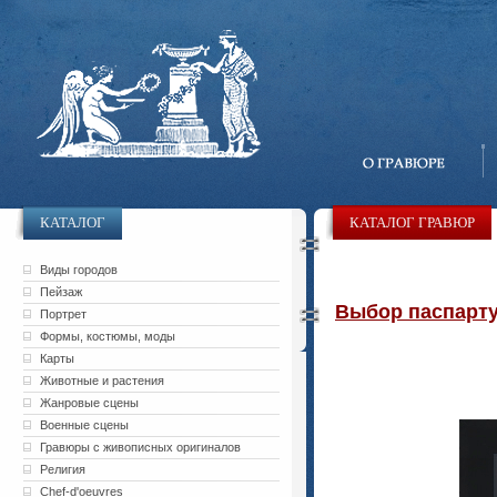
КАТАЛОГ
КАТАЛОГ ГРАВЮР
Виды городов
Пейзаж
Выбор паспарту 
Портрет
Формы, костюмы, моды
Карты
Животные и растения
Жанровые сцены
Военные сцены
Гравюры с живописных оригиналов
Религия
Chef-d'oeuvres