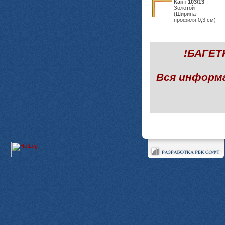
Кант 103\13
Золотой
(Ширина
профиля 0,3 см)
!БАГЕ
Вся информ