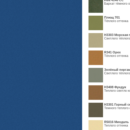
Ива 4146 СС
Бархат тёмного о
Плющ 701
Тёплого оттенка
H3303 Морская 
Светлого тёплого
R341 Орех
Тёплого оттенка
Зелёный пергам
Светлого тёплого
Н3408 Фундук
Теплого светло к
Н3301 Горный 
Темного теплого 
R5016 Миндаль
Теплого оттенка