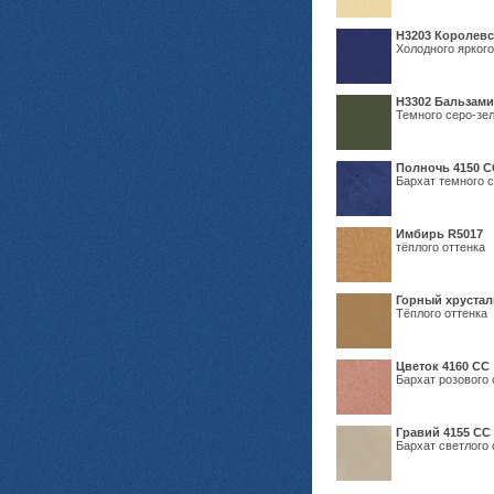
Н3203 Королевс
Холодного яркого
Н3302 Бальзам
Темного серо-зел
Полночь 4150 С
Бархат темного с
Имбирь R5017
тёплого оттенка
Горный хрустал
Тёплого оттенка
Цветок 4160 СС
Бархат розового 
Гравий 4155 СС
Бархат светлого 