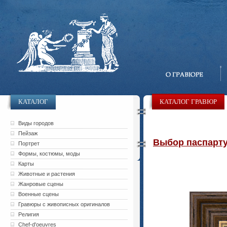
КАТАЛОГ
КАТАЛОГ ГРАВЮР
Виды городов
Пейзаж
Выбор паспарту 
Портрет
Формы, костюмы, моды
Карты
Животные и растения
Жанровые сцены
Военные сцены
Гравюры с живописных оригиналов
Религия
Chef-d'oeuvres