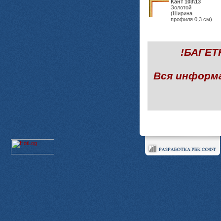
Кант 103\13
Золотой
(Ширина
профиля 0,3 см)
!БАГЕ
Вся информ