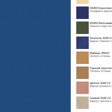
Н3203 Королевс
Холодного яркого
Н3302 Бальзам
Темного серо-зел
Полночь 4150 С
Бархат темного с
Имбирь R5017
тёплого оттенка
Горный хрустал
Тёплого оттенка
Цветок 4160 СС
Бархат розового 
Гравий 4155 СС
Бархат светлого 