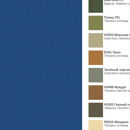
Ива 4146 СС
Бархат тёмного о
Плющ 701
Тёплого оттенка
H3303 Морская 
Светлого тёплого
R341 Орех
Тёплого оттенка
Зелёный пергам
Светлого тёплого
Н3408 Фундук
Теплого светло к
Н3301 Горный 
Темного теплого 
R5016 Миндаль
Теплого оттенка