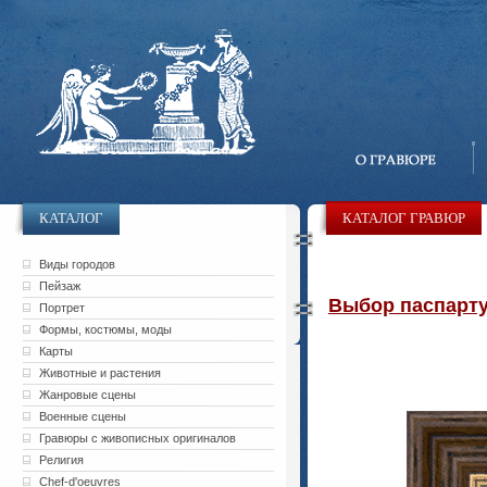
КАТАЛОГ
КАТАЛОГ ГРАВЮР
Виды городов
Пейзаж
Выбор паспарту 
Портрет
Формы, костюмы, моды
Карты
Животные и растения
Жанровые сцены
Военные сцены
Гравюры с живописных оригиналов
Религия
Chef-d'oeuvres