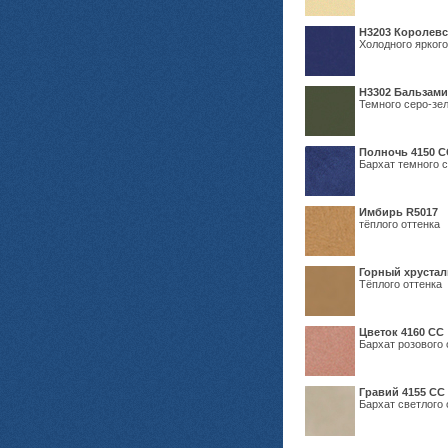
Н3203 Королевс
Холодного яркого
Н3302 Бальзам
Темного серо-зел
Полночь 4150 С
Бархат темного с
Имбирь R5017
тёплого оттенка
Горный хрустал
Тёплого оттенка
Цветок 4160 СС
Бархат розового 
Гравий 4155 СС
Бархат светлого 