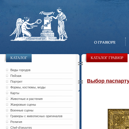
КАТАЛОГ
КАТАЛОГ ГРАВЮР
Виды городов
Пейзаж
Выбор паспарту 
Портрет
Формы, костюмы, моды
Карты
Животные и растения
Жанровые сцены
Военные сцены
Гравюры с живописных оригиналов
Религия
Chef-d'oeuvres