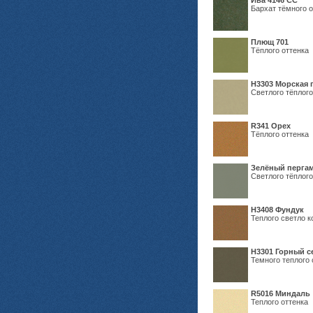
Ива 4146 СС
Бархат тёмного о
Плющ 701
Тёплого оттенка
H3303 Морская 
Светлого тёплого
R341 Орех
Тёплого оттенка
Зелёный пергам
Светлого тёплого
Н3408 Фундук
Теплого светло к
Н3301 Горный 
Темного теплого 
R5016 Миндаль
Теплого оттенка