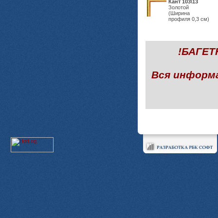
Кант 103\13
Золотой
(Ширина
профиля 0,3 см)
!БАГЕ
Вся информ