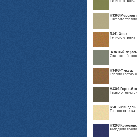
Тёплого оттенка
H3303 Морская 
Светлого тёплого
R341 Орех
Тёплого оттенка
Зелёный пергам
Светлого тёплого
Н3408 Фундук
Теплого светло к
Н3301 Горный 
Темного теплого 
R5016 Миндаль
Теплого оттенка
Н3203 Королевс
Холодного яркого