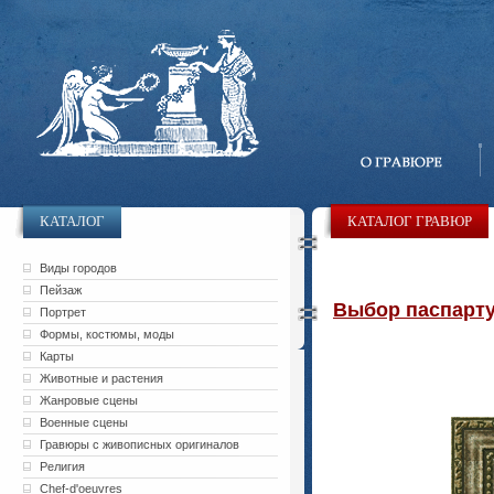
КАТАЛОГ
КАТАЛОГ ГРАВЮР
Виды городов
Пейзаж
Выбор паспарту 
Портрет
Формы, костюмы, моды
Карты
Животные и растения
Жанровые сцены
Военные сцены
Гравюры с живописных оригиналов
Религия
Chef-d'oeuvres