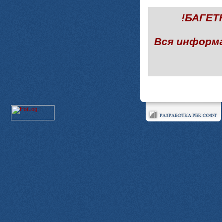
!БАГЕ
Вся информ