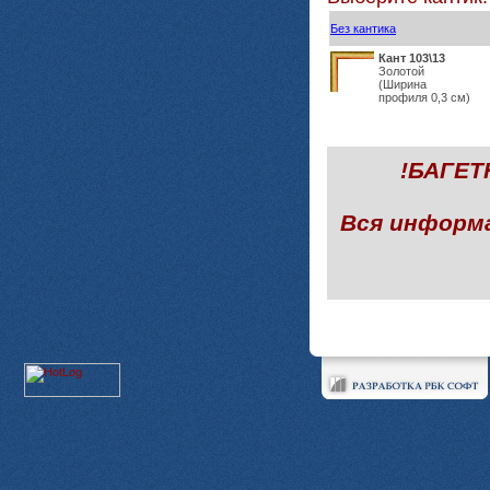
Без кантика
Кант 103\13
Золотой
(Ширина
профиля 0,3 см)
!БАГЕ
Вся информ