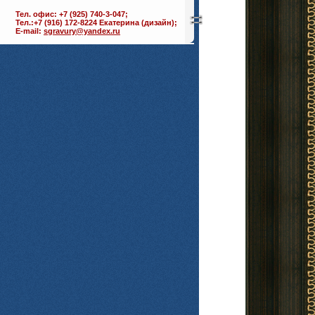
Тел. офис: +7 (925) 740-3-047;
Тел.:+7 (916) 172-8224 Екатерина (дизайн);
E-mail:
sgravury@yandex.ru