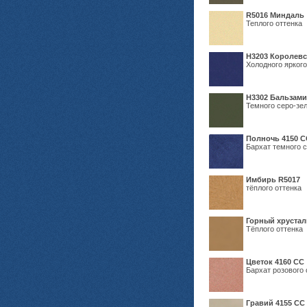
R5016 Миндаль
Теплого оттенка
Н3203 Королевс
Холодного яркого
Н3302 Бальзам
Темного серо-зел
Полночь 4150 С
Бархат темного с
Имбирь R5017
тёплого оттенка
Горный хрустал
Тёплого оттенка
Цветок 4160 СС
Бархат розового 
Гравий 4155 СС