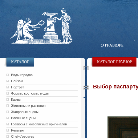
КАТАЛОГ
КАТАЛОГ ГРАВЮР
Виды городов
Пейзаж
Выбор паспарту 
Портрет
Формы, костюмы, моды
Карты
Животные и растения
Жанровые сцены
Военные сцены
Гравюры с живописных оригиналов
Религия
Chef-d'oeuvres