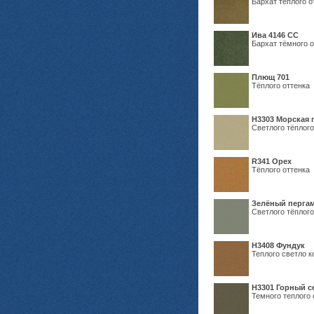
Бархат тёплого о
Ива 4146 СС
Бархат тёмного о
Плющ 701
Тёплого оттенка
H3303 Морская 
Светлого тёплого
R341 Орех
Тёплого оттенка
Зелёный пергам
Светлого тёплого
Н3408 Фундук
Теплого светло к
Н3301 Горный 
Темного теплого 