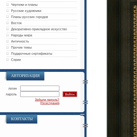
Чертежи и планы
Русские художники
Планы русских городов
Восток
Декоративно-прикладное искусство
Народы мира
Античность
Прочие темы
Подарочные сертификаты
Серии
АВТОРИЗАЦИЯ
логин
пароль
Забыли пароль?
Регистрация
КОНТАКТЫ